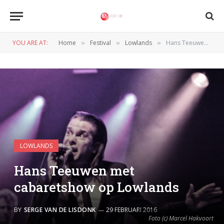
YOU ARE AT:
Home
Festival
Lowlands
Hans Teeuwen met cabaretshow op Lowlands
»
»
»
LOWLANDS
Hans Teeuwen met
cabaretshow op Lowlands
BY
SERGE VAN DE LISDONK
29 FEBRUARI 2016
Foto (c) Marcel Hakvoort