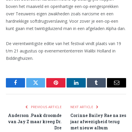
boven het maaiveld en openhartige een-op-eengesprekken
over Teeuwens eigen zwakheden zoals narcisme en een
hardnekkige softdrugsverslaving. Voor zover je een-op-een
kunt gaan met twintigduizend man in een afgeladen Alpha dan.
De vierentwintigste editie van het festival vindt plaats van 19
t/m 21 augustus op evenemententerrein Walibi Holland in
Biddinghuizen.
Facebook
Twitter
Pinterest
LinkedIn
Tumblr
Email
PREVIOUS ARTICLE
NEXT ARTICLE
Anderson .Paak droomde
Corinne Bailey Rae na zes
van Jay Z maar kreeg Dr.
jaar afwezigheid terug
Dre
met nieuw album