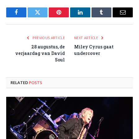
Facebook
Twitter
Pinterest
LinkedIn
Tumblr
Email
PREVIOUS ARTICLE
NEXT ARTICLE
28 augustus, de
Miley Cyrus gaat
verjaardag van David
undercover
Soul
RELATED
POSTS