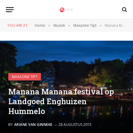
YOU ARE AT:
Home
Muziek
Maxazine Tipt
Manana Manana festival op Landgoed Enghuizen Hummelo
»
»
»
MAXAZINE TIPT
Manana Manana festival op
Landgoed Enghuizen
Hummelo
BY
ARIANE VAN GINNEKE
28 AUGUSTUS 2015