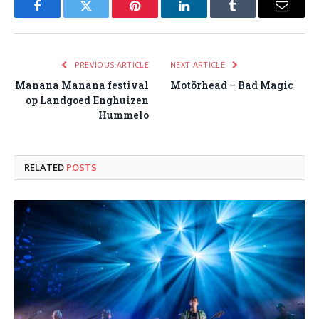
Facebook
Twitter
Pinterest
LinkedIn
Tumblr
Email
PREVIOUS ARTICLE
NEXT ARTICLE
Manana Manana festival
Motörhead – Bad Magic
op Landgoed Enghuizen
Hummelo
RELATED
POSTS