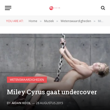
YOU ARE AT:
Home
Muziek
Wetenswaardigheden
Miley Cyrus gaat undercover
»
»
»
WETENSWAARDIGHEDEN
Miley Cyrus gaat undercover
BY
AIDAN KOOL
28 AUGUSTUS 2015