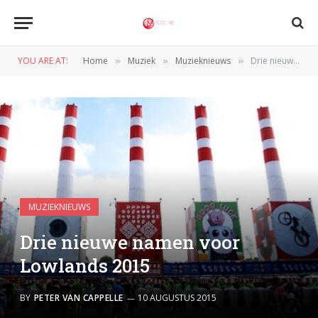
YOU ARE AT:
Home
Muziek
Muzieknieuws
Drie nieuwe namen voor Lowlands 2015
»
»
»
MUZIEKNIEUWS
Drie nieuwe namen voor
Lowlands 2015
BY
PETER VAN CAPPELLE
10 AUGUSTUS 2015