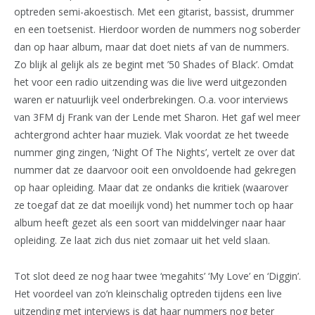
optreden semi-akoestisch. Met een gitarist, bassist, drummer
en een toetsenist. Hierdoor worden de nummers nog soberder
dan op haar album, maar dat doet niets af van de nummers.
Zo blijk al gelijk als ze begint met ’50 Shades of Black’. Omdat
het voor een radio uitzending was die live werd uitgezonden
waren er natuurlijk veel onderbrekingen. O.a. voor interviews
van 3FM dj Frank van der Lende met Sharon. Het gaf wel meer
achtergrond achter haar muziek. Vlak voordat ze het tweede
nummer ging zingen, ‘Night Of The Nights’, vertelt ze over dat
nummer dat ze daarvoor ooit een onvoldoende had gekregen
op haar opleiding. Maar dat ze ondanks die kritiek (waarover
ze toegaf dat ze dat moeilijk vond) het nummer toch op haar
album heeft gezet als een soort van middelvinger naar haar
opleiding. Ze laat zich dus niet zomaar uit het veld slaan.
Tot slot deed ze nog haar twee ‘megahits’ ‘My Love’ en ‘Diggin’.
Het voordeel van zo’n kleinschalig optreden tijdens een live
uitzending met interviews is dat haar nummers nog beter