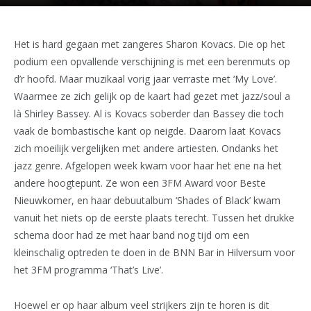
Het is hard gegaan met zangeres Sharon Kovacs. Die op het
podium een opvallende verschijning is met een berenmuts op
d’r hoofd. Maar muzikaal vorig jaar verraste met ‘My Love’.
Waarmee ze zich gelijk op de kaart had gezet met jazz/soul a
là Shirley Bassey. Al is Kovacs soberder dan Bassey die toch
vaak de bombastische kant op neigde. Daarom laat Kovacs
zich moeilijk vergelijken met andere artiesten. Ondanks het
jazz genre. Afgelopen week kwam voor haar het ene na het
andere hoogtepunt. Ze won een 3FM Award voor Beste
Nieuwkomer, en haar debuutalbum ‘Shades of Black’ kwam
vanuit het niets op de eerste plaats terecht. Tussen het drukke
schema door had ze met haar band nog tijd om een
kleinschalig optreden te doen in de BNN Bar in Hilversum voor
het 3FM programma ‘That’s Live’.
Hoewel er op haar album veel strijkers zijn te horen is dit