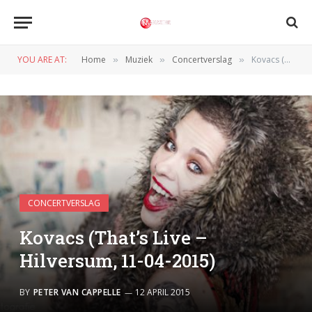
YOU ARE AT:
Home
Muziek
Concertverslag
Kovacs (That’s Live – Hilversum, 11-04-2015)
»
»
»
CONCERTVERSLAG
Kovacs (That’s Live –
Hilversum, 11-04-2015)
BY
PETER VAN CAPPELLE
12 APRIL 2015