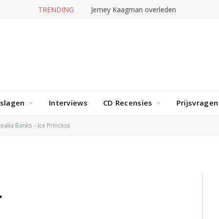
TRENDING
Jerney Kaagman overleden
rslagen
Interviews
CD Recensies
Prijsvragen
ce Princess
ealia Banks – Ice Princess
2015