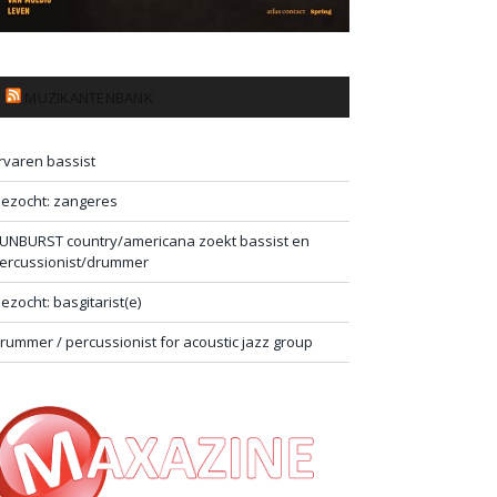
MUZIKANTENBANK
rvaren bassist
ezocht: zangeres
UNBURST country/americana zoekt bassist en
ercussionist/drummer
ezocht: basgitarist(e)
rummer / percussionist for acoustic jazz group