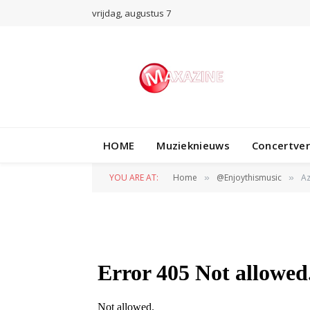
vrijdag, augustus 7
@ENJOYTHISMUSIC
HOME
Muzieknieuws
Concertve
Azealia Banks – I
YOU ARE AT:
Home
@Enjoythismusic
Az
»
»
BY
NORMAN VAN DEN WILDENBERG
1 APRIL 