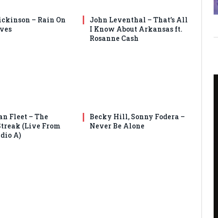
ickinson – Rain On
John Leventhal – That’s All
ves
I Know About Arkansas ft.
Rosanne Cash
an Fleet – The
Becky Hill, Sonny Fodera –
Streak (Live From
Never Be Alone
dio A)