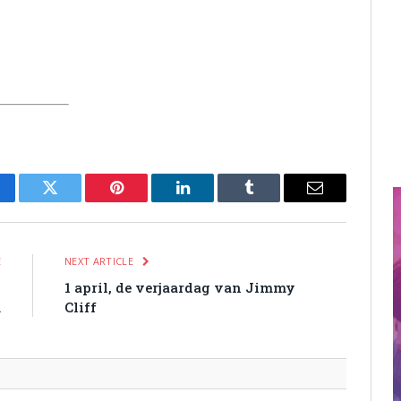
cebook
Twitter
Pinterest
LinkedIn
Tumblr
Email
E
NEXT ARTICLE
w
1 april, de verjaardag van Jimmy
m
Cliff