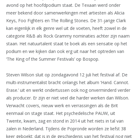
avond op het hoofdpodium staat. De Texaan werd onder
meer bekend door samenwerkingen met artiesten als Alicia
Keys, Foo Fighters en The Rolling Stones. De 31-jarige Clark
kan eigenlijk in elk genre wel uit de voeten, heeft zowel in de
categorie R&B als Rock Grammy nominaties achter zijn naam
staan. Het natuurtalent staat te boek als een sensatie op het
podium en we kijken dan ook erg uit naar het optreden van
‘The King of the Summer Festivals’ op Bospop.
Steven Wilson sluit op zondagavond 12 juli het festival af. De
multi-instrumentalist bracht onlangs het album ‘Hand. Cannot.
Erase.’ uit en werkt ondertussen ook nog onverminderd verder
als producer. Er zijn er niet veel die harder werken dan Wilson.
Verwacht covers, nieuw werk en verrassingen als de Brit
eenmaal on stage staat. Het psychedelische PAUW, uit
Twente, kwam, zag en stond in 2014 uit het niets in tal van
zalen in Nederland. Tijdens de Popronde worden ze liefst 38
keer geboekt; dat is in de geschiedenis van het festival nog niet