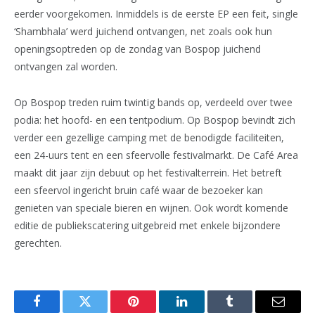
eerder voorgekomen. Inmiddels is de eerste EP een feit, single
‘Shambhala’ werd juichend ontvangen, net zoals ook hun
openingsoptreden op de zondag van Bospop juichend
ontvangen zal worden.
Op Bospop treden ruim twintig bands op, verdeeld over twee
podia: het hoofd- en een tentpodium. Op Bospop bevindt zich
verder een gezellige camping met de benodigde faciliteiten,
een 24-uurs tent en een sfeervolle festivalmarkt. De Café Area
maakt dit jaar zijn debuut op het festivalterrein. Het betreft
een sfeervol ingericht bruin café waar de bezoeker kan
genieten van speciale bieren en wijnen. Ook wordt komende
editie de publiekscatering uitgebreid met enkele bijzondere
gerechten.
Facebook
Twitter
Pinterest
LinkedIn
Tumblr
Email