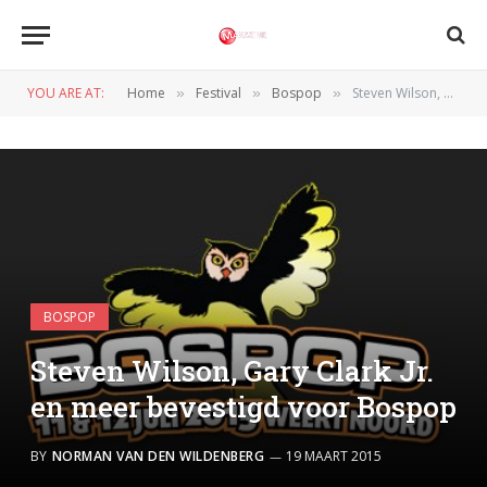
YOU ARE AT:
Home
Festival
Bospop
Steven Wilson, Gary Clark Jr. en meer bevestigd voor Bospop
»
»
»
BOSPOP
Steven Wilson, Gary Clark Jr.
en meer bevestigd voor Bospop
BY
NORMAN VAN DEN WILDENBERG
19 MAART 2015