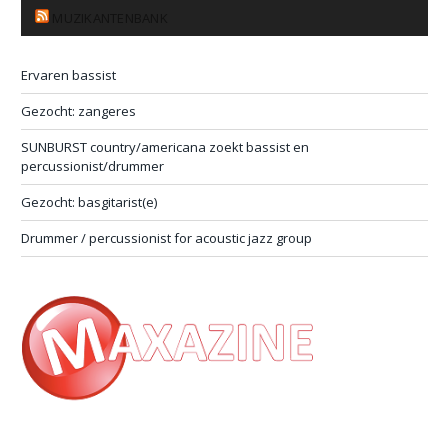
MUZIKANTENBANK
Ervaren bassist
Gezocht: zangeres
SUNBURST country/americana zoekt bassist en
percussionist/drummer
Gezocht: basgitarist(e)
Drummer / percussionist for acoustic jazz group