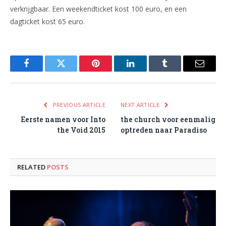
verkrijgbaar. Een weekendticket kost 100 euro, en een
dagticket kost 65 euro.
Facebook
Twitter
Pinterest
LinkedIn
Tumblr
Email
PREVIOUS ARTICLE
NEXT ARTICLE
Eerste namen voor Into
the church voor eenmalig
the Void 2015
optreden naar Paradiso
RELATED
POSTS