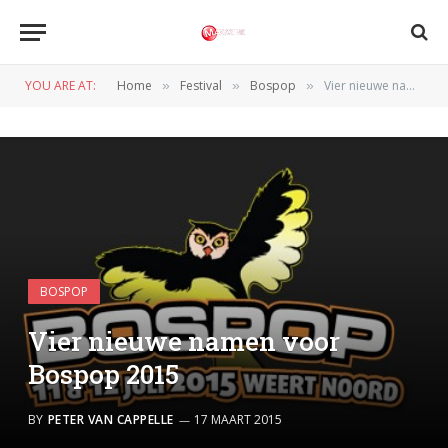
YOU ARE AT:
Home
Festival
Bospop
Vier nieuwe namen voor Bospop 2015
»
»
»
BOSPOP
Vier nieuwe namen voor
Bospop 2015
BY
PETER VAN CAPPELLE
17 MAART 2015