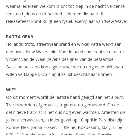
waarna iedereen welkom is om tot diep in de nacht verder te
feesten tijdens de clubavond. Iedereen die naar dit
releasefeest komt krijgt een fysiek exemplaar van ‘New Wave’.
PATTA GEAR
Hollands’ trots, streetwear brand en winkel Patta werkt aan
een uniek New Wave-shirt. Van de hand van creative director
Vincent van de Waal (tevens designer van de befaamde
Bassline posters) komt gear waar we nu nog even niets van
willen verklappen. Op 4 april zal dit beschikbaar komen.
WIE?
Op dit moment wordt de laatste hand gelegd aan het album.
Tracks worden afgemaakt, afgemixt en gemasterd. Op de
definitieve tracklist is het dus nog even wachten. Artiesten die
je kunt verwachten, in ieder geval op 10 april in Paradiso zijn:
Ronnie Flex, Jonna Fraser, Lil Kleine, Bokoesam, Idaly, Lijpe,
SFB, D-Double, Ares, Afriki, Cartiez Paris, Cho, Ramiks,