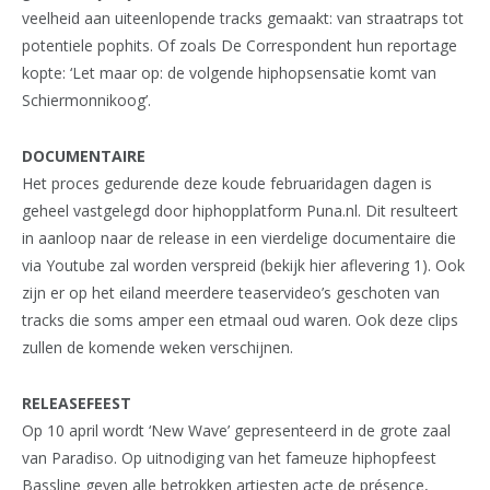
veelheid aan uiteenlopende tracks gemaakt: van straatraps tot
potentiele pophits. Of zoals De Correspondent hun reportage
kopte: ‘Let maar op: de volgende hiphopsensatie komt van
Schiermonnikoog’.
DOCUMENTAIRE
Het proces gedurende deze koude februaridagen dagen is
geheel vastgelegd door hiphopplatform Puna.nl. Dit resulteert
in aanloop naar de release in een vierdelige documentaire die
via Youtube zal worden verspreid (bekijk hier aflevering 1). Ook
zijn er op het eiland meerdere teaservideo’s geschoten van
tracks die soms amper een etmaal oud waren. Ook deze clips
zullen de komende weken verschijnen.
RELEASEFEEST
Op 10 april wordt ‘New Wave’ gepresenteerd in de grote zaal
van Paradiso. Op uitnodiging van het fameuze hiphopfeest
Bassline geven alle betrokken artiesten acte de présence,