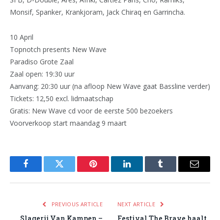
Monsif, Spanker, Krankjoram, Jack Chiraq en Garrincha.
10 April
Topnotch presents New Wave
Paradiso Grote Zaal
Zaal open: 19:30 uur
Aanvang: 20:30 uur (na afloop New Wave gaat Bassline verder)
Tickets: 12,50 excl. lidmaatschap
Gratis: New Wave cd voor de eerste 500 bezoekers
Voorverkoop start maandag 9 maart
Facebook
Twitter
Pinterest
LinkedIn
Tumblr
Email
PREVIOUS ARTICLE
NEXT ARTICLE
Slagerij Van Kampen –
Festival The Brave haalt