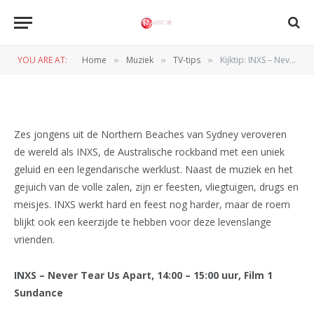
Kijktip: INXS – Never Tear Us
Apart
YOU ARE AT:
Home
Muziek
TV-tips
Kijktip: INXS – Never Tear Us Apart
»
»
»
BY
WIL WANDER
30 DECEMBER 2014
Zes jongens uit de Northern Beaches van Sydney veroveren
de wereld als INXS, de Australische rockband met een uniek
geluid en een legendarische werklust. Naast de muziek en het
gejuich van de volle zalen, zijn er feesten, vliegtuigen, drugs en
meisjes. INXS werkt hard en feest nog harder, maar de roem
blijkt ook een keerzijde te hebben voor deze levenslange
vrienden.
INXS – Never Tear Us Apart, 14:00 – 15:00 uur, Film 1
Sundance