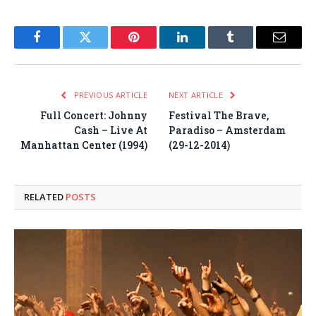
Facebook
Twitter
Pinterest
LinkedIn
Tumblr
Email
PREVIOUS ARTICLE
NEXT ARTICLE
Full Concert: Johnny
Festival The Brave,
Cash – Live At
Paradiso – Amsterdam
Manhattan Center (1994)
(29-12-2014)
RELATED
POSTS