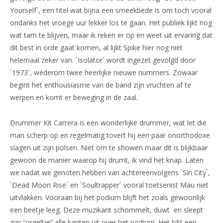
Yourself`, een titel wat bijna een smeekbede is om toch vooral
ondanks het vroege uur lekker los te gaan. Het publiek lijkt nog
wat tam te blijven, maar ik reken er op en weet uit ervaring dat
dit best in orde gaat komen, al lijkt Spike hier nog niet
helemaal zeker van. `Isolator` wordt ingezet gevolgd door
`1973`, wederom twee heerlijke nieuwe nummers. Zowaar
begint het enthousiasme van de band zijn vruchten af te
werpen en komt er beweging in de zaal.
Drummer Kit Carrera is een wonderlijke drummer, wat let die
man scherp op en regelmatig tovert hij een paar onorthodoxe
slagen uit zijn polsen. Niet om te showen maar dit is blijkbaar
gewoon de manier waarop hij drumt, ik vind het knap. Laten
we nadat we genoten hebben van achtereenvolgens `Sin City`,
`Dead Moon Rise` en `Soultrapper` vooral toetsenist Mau niet
uitvlakken. Vooraan bij het podium blijft het zoals gewoonlijk
een beetje leeg. Deze muzikant schommelt, duwt en sleept
zijn “orgeltje” alle kanten uit over het podium. Het lijkt een