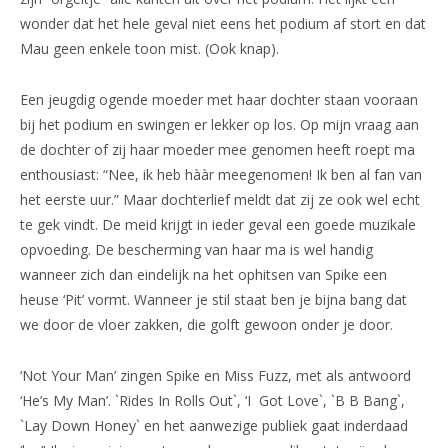
wonder dat het hele geval niet eens het podium af stort en dat
Mau geen enkele toon mist. (Ook knap).
Een jeugdig ogende moeder met haar dochter staan vooraan
bij het podium en swingen er lekker op los. Op mijn vraag aan
de dochter of zij haar moeder mee genomen heeft roept ma
enthousiast: “Nee, ik heb hààr meegenomen! Ik ben al fan van
het eerste uur.” Maar dochterlief meldt dat zij ze ook wel echt
te gek vindt. De meid krijgt in ieder geval een goede muzikale
opvoeding. De bescherming van haar ma is wel handig
wanneer zich dan eindelijk na het ophitsen van Spike een
heuse ‘Pit’ vormt. Wanneer je stil staat ben je bijna bang dat
we door de vloer zakken, die golft gewoon onder je door.
‘Not Your Man’ zingen Spike en Miss Fuzz, met als antwoord
‘He’s My Man’. `Rides In Rolls Out`, ‘I Got Love`, `B B Bang`,
`Lay Down Honey` en het aanwezige publiek gaat inderdaad