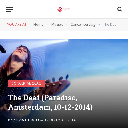
YOU ARE AT:
Home
Muziek
Concertverslag
The Deaf (Paradiso, Amsterdam, 10-12-2014)
»
»
»
CONCERTVERSLAG
The Deaf (Paradiso,
Amsterdam, 10-12-2014)
BY
SILVIA DE ROO
12 DECEMBER 2014