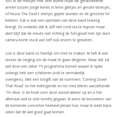
‘los’! Ik zie meisjes met zeer dunne maar dik getatoeëerde
armen tussen jonge kerels in leren giletjes en geruite bloesjes,
of heuse The Deaf t-shirtjes geplet worden en de grootste lol
hebben. Dat is wat een optreden van deze band teweeg
brengt. En ondanks dat ik zelf niet rond sta te hupsen maar
alert blijf dat de meute niet richting de fotograaf met zijn dure
camera komt sta ik wel zelf ook enorm te genieten.
Live is deze band zo heerlijk om mee te maken. Al heb ik wel
steeds de neiging om de maat te gaan dirigeren. Maar dat zal
wel door een zeker TV programma komen waarin ik Spike
onlangs heb zien schitteren (ook te vermakelijk
overigens). Met een toegift van de nummers `Coming Down
That Road` en het indringende en tot mee blèren aanzettende
`I’m Alive` is de koek voor deze avond alweer op en is het
allemaal veel te snel voorbij gegaan. Ik wens de bezoekers van
de komende concerten heelveel plezier toe, maar ik weet bijna
zeker dat dit wel goed gaat komen.