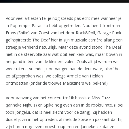
Voor veel artiesten tel je nog steeds pas echt mee wanneer je
in Poptempel Paradiso hebt opgetreden. Nou heeft frontman
Frans (Spike) van Zoest van het door Rock&Roll, Garage Punk
geïnspireerde The Deaf hier in zijn muzikale carrière allang een
streepje verdiend natuurlijk. Maar deze avond stond The Deaf
niet in de sfeervolle zaal wat ooit een kerk was, maar boven in
het pand in één van de kleinere zalen. Zoals altijd werden we
weer uiterst vriendelijk ontvangen aan de deur waar, alsof het
zo afgesproken was, we collega Armelle van Helden
ontmoetten (onder de trouwe Maxaziners wel bekend).
Voor aanvang van het concert trof ik bassiste Miss Fuzz
(Janneke Nijhuis) en Spike nog even aan in de rookruimte. (Foei
toch jongelui, dat is heel slecht voor de zang). Zij hadden
duidelijk zin in het optreden, al meldde Spike en passant dat hij
zijn haren nog even moest touperen en Janneke zei dat ze