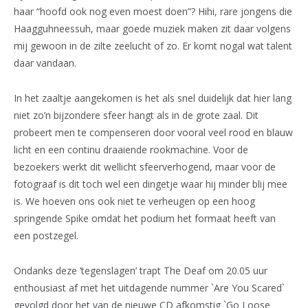
haar “hoofd ook nog even moest doen”? Hihi, rare jongens die
Haagguhneessuh, maar goede muziek maken zit daar volgens
mij gewoon in de zilte zeelucht of zo. Er komt nogal wat talent
daar vandaan.
In het zaaltje aangekomen is het als snel duidelijk dat hier lang
niet zo’n bijzondere sfeer hangt als in de grote zaal. Dit
probeert men te compenseren door vooral veel rood en blauw
licht en een continu draaiende rookmachine. Voor de
bezoekers werkt dit wellicht sfeerverhogend, maar voor de
fotograaf is dit toch wel een dingetje waar hij minder blij mee
is. We hoeven ons ook niet te verheugen op een hoog
springende Spike omdat het podium het formaat heeft van
een postzegel.
Ondanks deze ’tegenslagen’ trapt The Deaf om 20.05 uur
enthousiast af met het uitdagende nummer `Are You Scared`
gevolgd door het van de nieuwe CD afkomstig `Go Loose