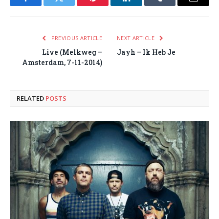
Facebook
Twitter
Pinterest
LinkedIn
Tumblr
Email
PREVIOUS ARTICLE
NEXT ARTICLE
Live (Melkweg –
Jayh – Ik Heb Je
Amsterdam, 7-11-2014)
RELATED
POSTS