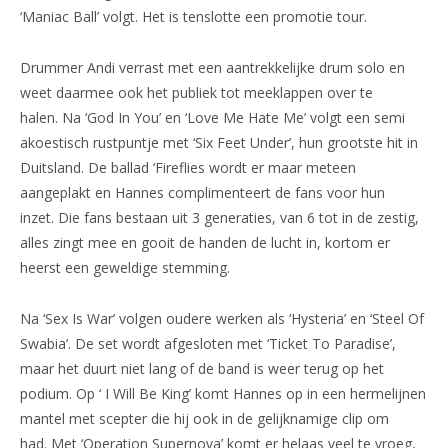
‘Maniac Ball’ volgt. Het is tenslotte een promotie tour.
Drummer Andi verrast met een aantrekkelijke drum solo en
weet daarmee ook het publiek tot meeklappen over te
halen. Na ‘God In You’ en ‘Love Me Hate Me’ volgt een semi
akoestisch rustpuntje met ‘Six Feet Under’, hun grootste hit in
Duitsland. De ballad ‘Fireflies wordt er maar meteen
aangeplakt en Hannes complimenteert de fans voor hun
inzet. Die fans bestaan uit 3 generaties, van 6 tot in de zestig,
alles zingt mee en gooit de handen de lucht in, kortom er
heerst een geweldige stemming.
Na ‘Sex Is War’ volgen oudere werken als ‘Hysteria’ en ‘Steel Of
Swabia’. De set wordt afgesloten met ‘Ticket To Paradise’,
maar het duurt niet lang of de band is weer terug op het
podium. Op ‘ I Will Be King’ komt Hannes op in een hermelijnen
mantel met scepter die hij ook in de gelijknamige clip om
had. Met ‘Operation Supernova’ komt er helaas veel te vroeg,