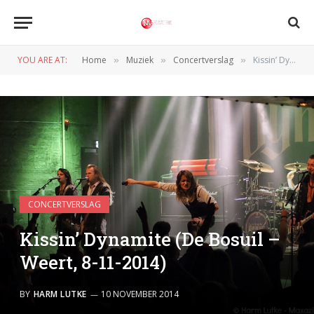
YOU ARE AT:
Home
Muziek
Concertverslag
Kissin’ Dynamite (De Bosuil – Weert, 8-11-2014)
»
»
»
CONCERTVERSLAG
Kissin’ Dynamite (De Bosuil –
Weert, 8-11-2014)
BY
HARM LUTKE
10 NOVEMBER 2014