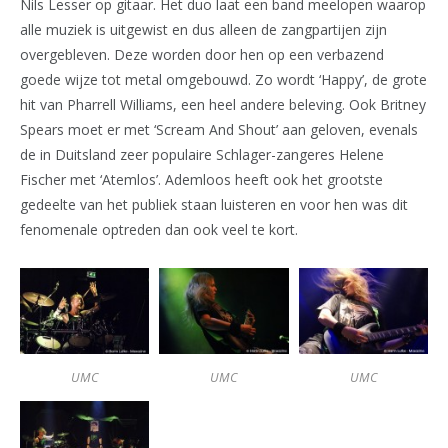
Nils Lesser op gitaar. Het duo laat een band meelopen waarop
alle muziek is uitgewist en dus alleen de zangpartijen zijn
overgebleven. Deze worden door hen op een verbazend
goede wijze tot metal omgebouwd. Zo wordt ‘Happy’, de grote
hit van Pharrell Williams, een heel andere beleving. Ook Britney
Spears moet er met ‘Scream And Shout’ aan geloven, evenals
de in Duitsland zeer populaire Schlager-zangeres Helene
Fischer met ‘Atemlos’. Ademloos heeft ook het grootste
gedeelte van het publiek staan luisteren en voor hen was dit
fenomenale optreden dan ook veel te kort.
UMC
UMC
UMC