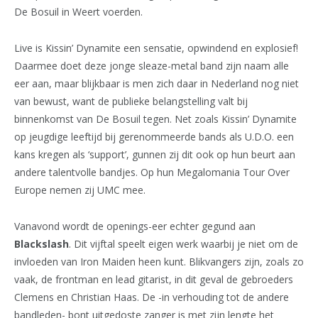
De Bosuil in Weert voerden.
Live is Kissin’ Dynamite een sensatie, opwindend en explosief!
Daarmee doet deze jonge sleaze-metal band zijn naam alle
eer aan, maar blijkbaar is men zich daar in Nederland nog niet
van bewust, want de publieke belangstelling valt bij
binnenkomst van De Bosuil tegen. Net zoals Kissin’ Dynamite
op jeugdige leeftijd bij gerenommeerde bands als U.D.O. een
kans kregen als ‘support’, gunnen zij dit ook op hun beurt aan
andere talentvolle bandjes. Op hun Megalomania Tour Over
Europe nemen zij UMC mee.
Vanavond wordt de openings-eer echter gegund aan
Blackslash
. Dit vijftal speelt eigen werk waarbij je niet om de
invloeden van Iron Maiden heen kunt. Blikvangers zijn, zoals zo
vaak, de frontman en lead gitarist, in dit geval de gebroeders
Clemens en Christian Haas. De -in verhouding tot de andere
bandleden- bont uitgedoste zanger is met zijn lengte het