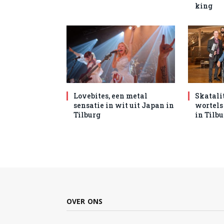
king
Lovebites, een metal
Skatali
sensatie in wit uit Japan in
wortels
Tilburg
in Tilb
OVER ONS