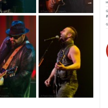
H
G
g
G