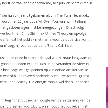
eeft de zaal goed opgewarmd, het publiek heeft er zin in.
 van hun dit jaar uitgekomen album The Turn. Het maakt in
a wordt het 20 jaar oude ‘All Over You’ van hun hitalbum
met gesloten ogen in stilte meegezongen. Direct volgt
we frontman Chris Shinn, ex-Unified Theory en opvolger
 beseffen dat het publiek met name voor de oude Live komt:
m” zegt hij voordat de band ‘Sirens Call’ inzet.
tussen de oude hits maar de zaal warmt maar langzaam op.
7 gaan de handen echt de lucht in en verandert de sfeer in
s Shinn oogt wat gespannen op zijn eerste Amsterdamse
 wat af bij de relaxed spelende oude Live-rotten, gitarist
mmer Chad Gracey. Die energie maakt wel dat hij door het
n)’ begint het publiek ter hoogte van de 2e zuilenrij van de
htning Crashes’ voortduurt, weerhoudt het publiek er niet