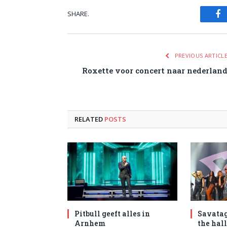
SHARE.
Fa
PREVIOUS ARTICL
Roxette voor concert naar nederlan
RELATED
POSTS
Pitbull geeft alles in
Savatag
Arnhem
the hal