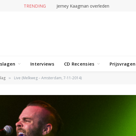
TRENDING
Jerney Kaagman overleden
rslagen
Interviews
CD Recensies
Prijsvragen
lag
Live (Melkweg – Amsterdam, 7-11-2014)
»