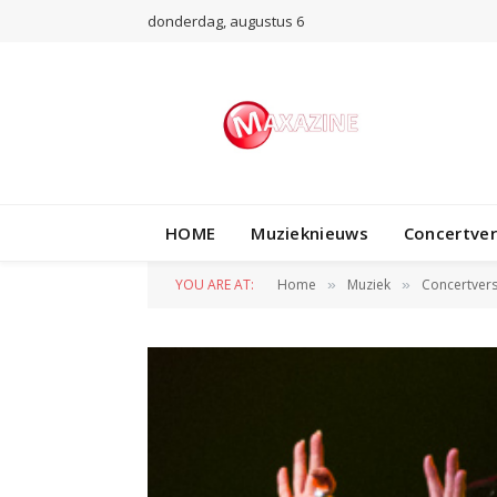
donderdag, augustus 6
HOME
Muzieknieuws
Concertve
YOU ARE AT:
Home
Muziek
Concertvers
»
»