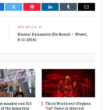
cebook
Twitter
Pinterest
LinkedIn
Tumblr
Email
E
NEXT ARTICLE
d
Kissin’ Dynamite (De Bosuil – Weert,
8-11-2014)
e maakte van 013
Third World eert Stephen
l of the mountain
‘Cat’ Coore in sfeervol