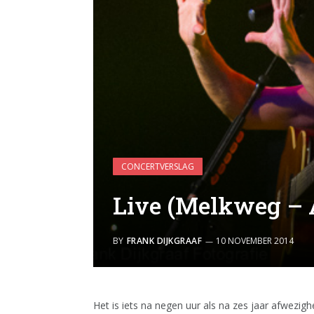
CONCERTVERSLAG
Live (Melkweg – 
BY
FRANK DIJKGRAAF
10 NOVEMBER 2014
Het is iets na negen uur als na zes jaar afwezi