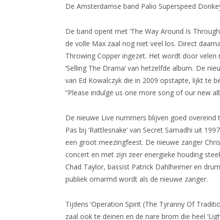
De Amsterdamse band Palio Superspeed Donkey h
De band opent met ‘The Way Around Is Through’
de volle Max zaal nog niet veel los. Direct daarn
Throwing Copper ingezet. Het wordt door velen 
‘Selling The Drama’ van hetzelfde album
.
De nieu
van Ed Kowalczyk die in 2009 opstapte, lijkt te
“Please indulge us one more song of our new albu
De nieuwe Live nummers blijven goed overeind 
Pas bij ‘Rattlesnake’ van Secret Samadhi uit 199
een groot meezingfeest. De nieuwe zanger Chri
concert en met zijn zeer energieke houding steekt
Chad Taylor, bassist Patrick Dahlheimer en dru
publiek omarmd wordt als de nieuwe zanger.
Tijdens ‘Operation Spirit (The Tyranny Of Traditio
zaal ook te deinen en de nare brom die heel ‘Lig