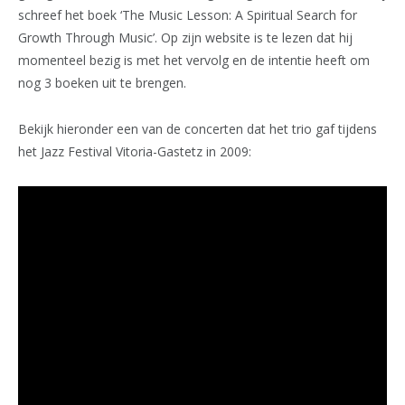
schreef het boek ‘The Music Lesson: A Spiritual Search for
Growth Through Music’. Op zijn website is te lezen dat hij
momenteel bezig is met het vervolg en de intentie heeft om
nog 3 boeken uit te brengen.
Bekijk hieronder een van de concerten dat het trio gaf tijdens
het Jazz Festival Vitoria-Gastetz in 2009: