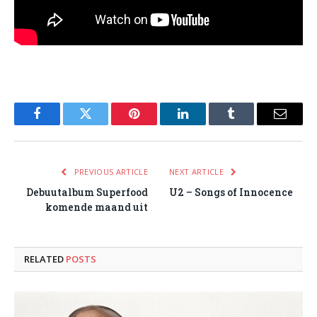
Facebook
Twitter
Pinterest
LinkedIn
Tumblr
Email
PREVIOUS ARTICLE
NEXT ARTICLE
Debuutalbum Superfood
U2 – Songs of Innocence
komende maand uit
RELATED
POSTS