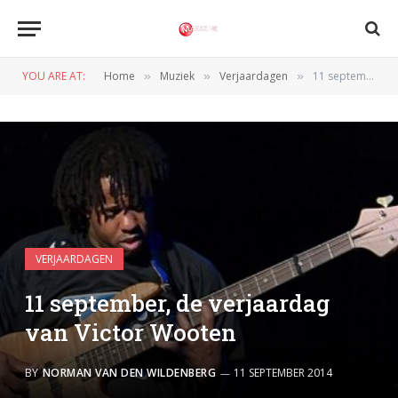
YOU ARE AT:
Home
Muziek
Verjaardagen
11 september, de verjaardag van Victor Wooten
»
»
»
VERJAARDAGEN
11 september, de verjaardag
van Victor Wooten
BY
NORMAN VAN DEN WILDENBERG
11 SEPTEMBER 2014