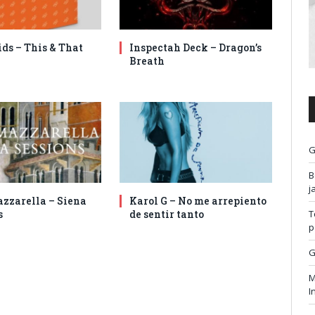
ids – This & That
Inspectah Deck – Dragon’s
Breath
G
B
j
zzarella – Siena
Karol G – No me arrepiento
T
s
de sentir tanto
p
G
M
I