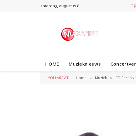
zaterdag, augustus 8
T
HOME
Muzieknieuws
Concertve
YOU ARE AT:
Home
Muziek
CD Recensi
»
»