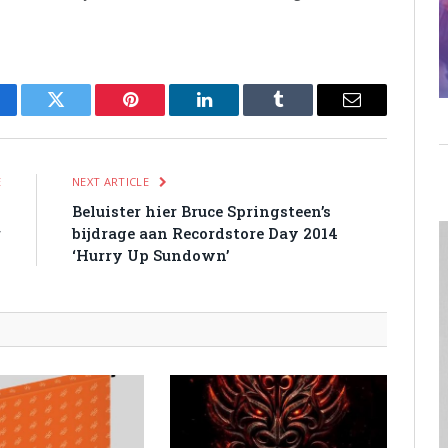
cebook
Twitter
Pinterest
LinkedIn
Tumblr
Email
E
NEXT ARTICLE
n
Beluister hier Bruce Springsteen’s
r
bijdrage aan Recordstore Day 2014
‘Hurry Up Sundown’