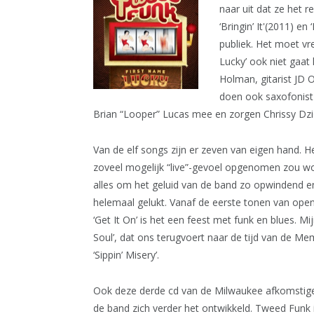
naar uit dat ze het 
‘Bringin’ It'(2011) e
publiek. Het moet vr
Lucky’ ook niet gaat
Holman, gitarist JD 
doen ook saxofonist
Brian “Looper” Lucas mee en zorgen Chrissy Dz
Van de elf songs zijn er zeven van eigen hand. 
zoveel mogelijk “live”-gevoel opgenomen zou wo
alles om het geluid van de band zo opwindend en 
helemaal gelukt. Vanaf de eerste tonen van open
‘Get It On’ is het een feest met funk en blues. M
Soul’, dat ons terugvoert naar de tijd van de M
‘Sippin’ Misery’.
Ook deze derde cd van de Milwaukee afkomstige
de band zich verder het ontwikkeld. Tweed Funk i