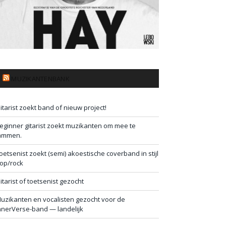
MUZIKANTENBANK
itarist zoekt band of nieuw project!
eginner gitarist zoekt muzikanten om mee te
ammen.
oetsenist zoekt (semi) akoestische coverband in stijl
op/rock
itarist of toetsenist gezocht
uzikanten en vocalisten gezocht voor de
nnerVerse-band — landelijk