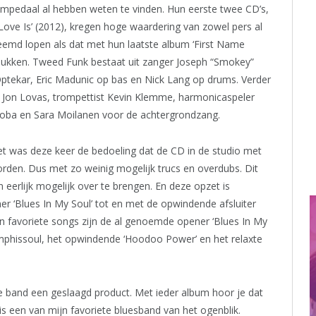
rempedaal al hebben weten te vinden. Hun eerste twee CD’s,
n ‘Love Is’ (2012), kregen hoge waardering van zowel pers al
eemd lopen als dat met hun laatste album ‘First Name
 lukken. Tweed Funk bestaat uit zanger Joseph “Smokey”
Optekar, Eric Madunic op bas en Nick Lang op drums. Verder
 Jon Lovas, trompettist Kevin Klemme, harmonicaspeler
ioba en Sara Moilanen voor de achtergrondzang.
Het was deze keer de bedoeling dat de CD in de studio met
rden. Dus met zo weinig mogelijk trucs en overdubs. Dit
eerlijk mogelijk over te brengen. En deze opzet is
er ‘Blues In My Soul’ tot en met de opwindende afsluiter
ijn favoriete songs zijn de al genoemde opener ‘Blues In My
emphissoul, het opwindende ‘Hoodoo Power’ en het relaxte
 band een geslaagd product. Met ieder album hoor je dat
s een van mijn favoriete bluesband van het ogenblik.