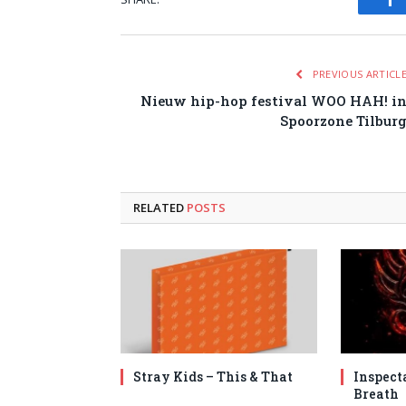
Fa
PREVIOUS ARTICL
Nieuw hip-hop festival WOO HAH! i
Spoorzone Tilbur
RELATED
POSTS
Stray Kids – This & That
Inspect
Breath