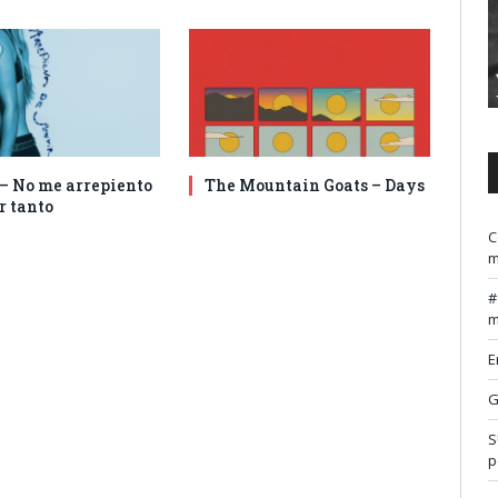
 – No me arrepiento
The Mountain Goats – Days
r tanto
C
m
m
E
G
S
p