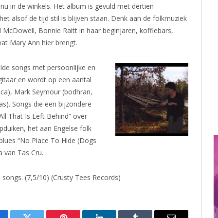
 nu in de winkels. Het album is gevuld met dertien
t alsof de tijd stil is blijven staan. Denk aan de folkmuziek
d McDowell, Bonnie Raitt in haar beginjaren, koffiebars,
at Mary Ann hier brengt.
elde songs met persoonlijke en
gitaar en wordt op een aantal
ica), Mark Seymour (bodhran,
as). Songs die een bijzondere
ll That Is Left Behind” over
opduiken, het aan Engelse folk
blues “No Place To Hide (Dogs
a van Tas Cru.
 songs. (7,5/10) (Crusty Tees Records)