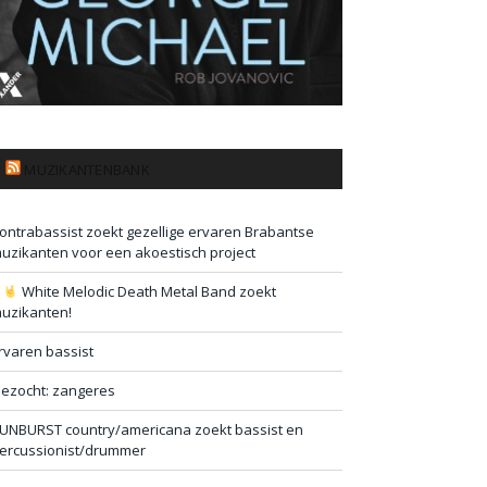
MUZIKANTENBANK
ontrabassist zoekt gezellige ervaren Brabantse
uzikanten voor een akoestisch project
#
White Melodic Death Metal Band zoekt
uzikanten!
rvaren bassist
ezocht: zangeres
UNBURST country/americana zoekt bassist en
ercussionist/drummer