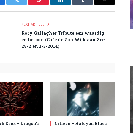
cebook
Twitter
Pinterest
LinkedIn
Tumblr
Email
E
NEXT ARTICLE
n
Rory Gallagher Tribute een waardig
g
eerbetoon (Cafe de Zon Wijk aan Zee,
28-2 en 1-3-2014)
ah Deck – Dragon’s
Citizen – Halcyon Blues