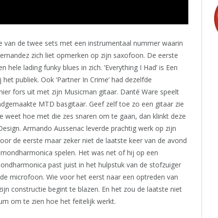
te van de twee sets met een instrumentaal nummer waarin
Hernandez zich liet opmerken op zijn saxofoon. De eerste
hele lading funky blues in zich. ‘Everything I Had’ is Een
 het publiek. Ook ‘Partner In Crime’ had dezelfde
 hier fors uit met zijn Musicman gitaar. Danté Ware speelt
ndgemaakte MTD basgitaar. Geef zelf toe zo een gitaar zie
die weet hoe met die zes snaren om te gaan, dan klinkt deze
Design. Armando Aussenac leverde prachtig werk op zijn
oor de eerste maar zeker niet de laatste keer van de avond
n mondharmonica spelen. Het was net of hij op een
ondharmonica past juist in het hulpstuk van de stofzuiger
 de microfoon. Wie voor het eerst naar een optreden van
zijn constructie begint te blazen. En het zou de laatste niet
um om te zien hoe het feitelijk werkt.