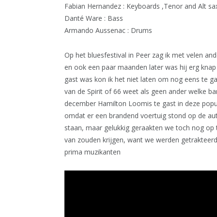
Fabian Hernandez : Keyboards ,Tenor and Alt s
Danté Ware : Bass
Armando Aussenac : Drums
Op het bluesfestival in Peer zag ik met velen a
en ook een paar maanden later was hij erg knap 
gast was kon ik het niet laten om nog eens te g
van de Spirit of 66 weet als geen ander welke 
december Hamilton Loomis te gast in deze popula
omdat er een brandend voertuig stond op de auto
staan, maar gelukkig geraakten we toch nog op ti
van zouden krijgen, want we werden getrakteerd
prima muzikanten