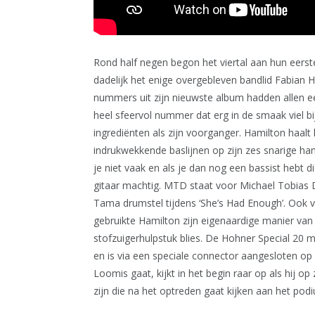
Rond half negen begon het viertal aan hun eers
dadelijk het enige overgebleven bandlid Fabian 
nummers uit zijn nieuwste album hadden allen een 
heel sfeervol nummer dat erg in de smaak viel bij
ingrediënten als zijn voorganger. Hamilton haalt
indrukwekkende baslijnen op zijn zes snarige ha
je niet vaak en als je dan nog een bassist hebt 
gitaar machtig. MTD staat voor Michael Tobias 
Tama drumstel tijdens ‘She’s Had Enough’. Ook v
gebruikte Hamilton zijn eigenaardige manier va
stofzuigerhulpstuk blies. De Hohner Special 20 m
en is via een speciale connector aangesloten op
Loomis gaat, kijkt in het begin raar op als hij op 
zijn die na het optreden gaat kijken aan het podi