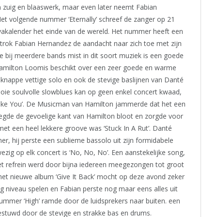
n zuig en blaaswerk, maar even later neemt Fabian
et volgende nummer ‘Eternally’ schreef de zanger op 21
akalender het einde van de wereld. Het nummer heeft een
r trok Fabian Hernandez de aandacht naar zich toe met zijn
e bij meerdere bands mist in dit soort muziek is een goede
l. Hamilton Loomis beschikt over een zeer goede en warme
knappe vettige solo en ook de stevige baslijnen van Danté
mooie soulvolle slowblues kan op geen enkel concert kwaad,
Like You’. De Musicman van Hamilton jammerde dat het een
legde de gevoelige kant van Hamilton bloot en zorgde voor
met een heel lekkere groove was ‘Stuck In A Rut’. Danté
r, hij perste een sublieme bassolo uit zijn formidabele
ezig op elk concert is ‘No, No, No’. Een aanstekelijke song,
het refrein werd door bijna iedereen meegezongen tot groot
het nieuwe album ‘Give It Back’ mocht op deze avond zeker
g niveau spelen en Fabian perste nog maar eens alles uit
nummer ‘High’ ramde door de luidsprekers naar buiten. een
stuwd door de stevige en strakke bas en drums.