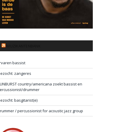
MUZIKANTENBANK
rvaren bassist
ezocht: zangeres
UNBURST country/americana zoekt bassist en
ercussionist/drummer
ezocht: basgitarist(e)
rummer / percussionist for acoustic jazz group