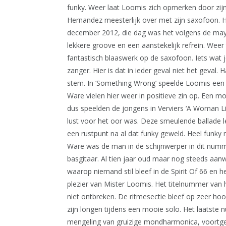
funky. Weer laat Loomis zich opmerken door zij
Hernandez meesterlijk over met zijn saxofoon. H
december 2012, die dag was het volgens de may
lekkere groove en een aanstekelijk refrein. Wee
fantastisch blaaswerk op de saxofoon. Iets wat j
zanger. Hier is dat in ieder geval niet het geva
stem. In ‘Something Wrong’ speelde Loomis een 
Ware vielen hier weer in positieve zin op. Een 
dus speelden de jongens in Verviers ‘A Woman 
lust voor het oor was. Deze smeulende ballade 
een rustpunt na al dat funky geweld. Heel funky 
Ware was de man in de schijnwerper in dit numme
basgitaar. Al tien jaar oud maar nog steeds aanw
waarop niemand stil bleef in de Spirit Of 66 en 
plezier van Mister Loomis. Het titelnummer van 
niet ontbreken. De ritmesectie bleef op zeer hoo
zijn longen tijdens een mooie solo. Het laatste 
mengeling van gruizige mondharmonica, voortge