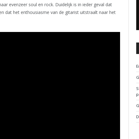
maar evenzeer soul en rock. Duidelijk is in ieder geval dat
en dat het enthousiasme van de gitarist uitstraalt naar het
E
G
S
p
G
D