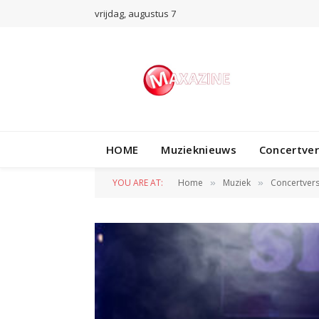
vrijdag, augustus 7
HOME
Muzieknieuws
Concertve
YOU ARE AT:
Home
Muziek
Concertvers
»
»