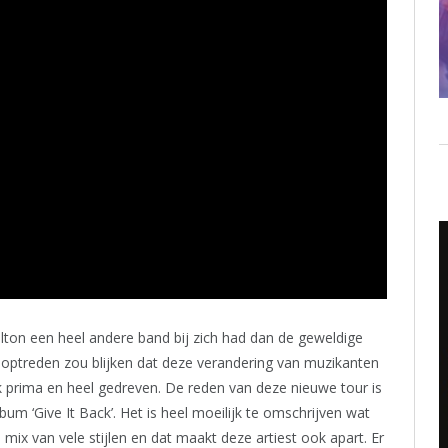
lton een heel andere band bij zich had dan de geweldige
optreden zou blijken dat deze verandering van muzikanten
 prima en heel gedreven. De reden van deze nieuwe tour is
um ‘Give It Back’. Het is heel moeilijk te omschrijven wat
mix van vele stijlen en dat maakt deze artiest ook apart. Er