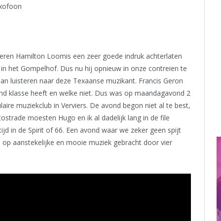
axofoon
nderen Hamilton Loomis een zeer goede indruk achterlaten
in het Gompelhof. Dus nu hij opnieuw in onze contreien te
aan luisteren naar deze Texaanse muzikant. Francis Geron
band klasse heeft en welke niet. Dus was op maandagavond 2
ire muziekclub in Verviers. De avond begon niet al te best,
strade moesten Hugo en ik al dadelijk lang in de file
jd in de Spirit of 66. Een avond waar we zeker geen spijt
 op aanstekelijke en mooie muziek gebracht door vier