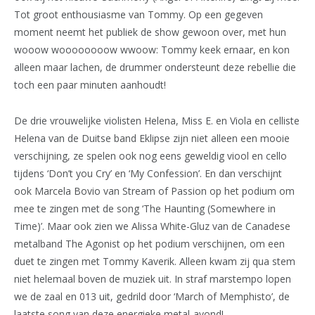
Tot groot enthousiasme van Tommy. Op een gegeven
moment neemt het publiek de show gewoon over, met hun
wooow woooooooow wwoow: Tommy keek ernaar, en kon
alleen maar lachen, de drummer ondersteunt deze rebellie die
toch een paar minuten aanhoudt!
De drie vrouwelijke violisten Helena, Miss E. en Viola en celliste
Helena van de Duitse band Eklipse zijn niet alleen een mooie
verschijning, ze spelen ook nog eens geweldig viool en cello
tijdens ‘Don’t you Cry’ en ‘My Confession’. En dan verschijnt
ook Marcela Bovio van Stream of Passion op het podium om
mee te zingen met de song ‘The Haunting (Somewhere in
Time)’. Maar ook zien we Alissa White-Gluz van de Canadese
metalband The Agonist op het podium verschijnen, om een
duet te zingen met Tommy Kaverik. Alleen kwam zij qua stem
niet helemaal boven de muziek uit. In straf marstempo lopen
we de zaal en 013 uit, gedrild door ‘March of Memphisto’, de
laatste song van deze energieke metal-avond!