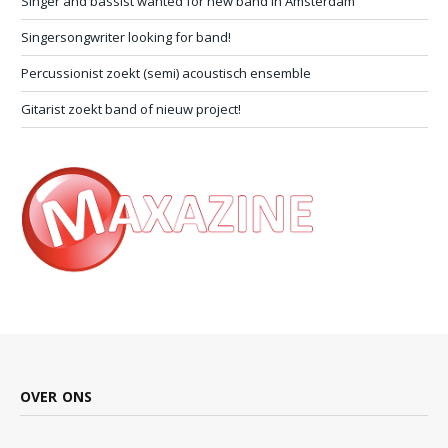
Singer and bassist wanted for new band in Amsterdam
Singersongwriter looking for band!
Percussionist zoekt (semi) acoustisch ensemble
Gitarist zoekt band of nieuw project!
OVER ONS