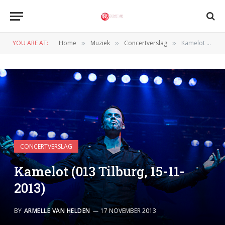
YOU ARE AT:
Home
Muziek
Concertverslag
Kamelot (013 Tilburg, 15-11-2013)
»
»
»
CONCERTVERSLAG
Kamelot (013 Tilburg, 15-11-
2013)
BY
ARMELLE VAN HELDEN
17 NOVEMBER 2013