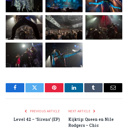
Facebook
Twitter
Pinterest
LinkedIn
Tumblr
Email
PREVIOUS ARTICLE
NEXT ARTICLE
Level 42 – ‘Sirens’ (EP)
Kijktip: Queen en Nile
Rodgers – Chic