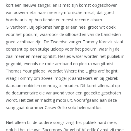
kort een nieuwe zanger, en is met zijn komst opgeschoven
van powermetal naar meer symfonische metal, dat goed
hoorbaar is op hun tiende en meest recente album
‘Silverthorn’. Bij opkomst hangt er een heel groot wit doek
voor het podium, waardoor de silhouetten van de bandleden
goed zichtbaar zijn. De Zweedse zanger Tommy Karevik staat
constant op een stukje uitloop voor het podium, waar hij de
zaal meer en meer ophitst. Flesjes water worden het publiek in
gegooid, evenals de rode armband en plectra van gitarist
Thomas Youngblood. Voordat ‘Where the Lights are’ begint,
vraag Tommy om zoveel mogelijk aanstekers en bij gebrek
daaraan mobielen omhoog te houden. Dit komt allemaal op
de documentaire die vanavond voor een gedeelte geschoten
wordt. Het ziet er machtig mooi uit. Voorafgaand aan deze
song gaat drummer Casey Grillo solo helemaal los.
Niet alleen bij de oudere songs zingt het publiek hard mee,
ook bij het nieuwe ‘Sacrimony (Angel of Afterlife)’ zingt zij mee.