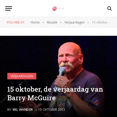
YOU ARE AT:
Home
Muziek
Verjaardagen
15 oktober, de verjaardag van Barry McGuire
»
»
»
VERJAARDAGEN
15 oktober, de verjaardag van
Barry McGuire
BY
WIL WANDER
15 OKTOBER 2013