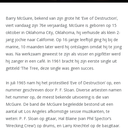
Barry McGuire, bekend van zijn grote hit ‘Eve of Destruction’,
viert vandaag zijn 76e verjaardag. McGuire is geboren op 15
oktober in Oklahoma City, Oklahoma, hij verhuisde als klein 2-
jarig jochie naar Californië. Op 16-jarige leeftijd ging hij bij de
marine, 10 maanden later werd hij ontslagen omdat hij te jong
was. Na werkzaam geweest te zijn als visser en pijpfitter werd
hij zanger in een café. In 1961 bracht hij zijn eerste single uit
getiteld ‘The Tree, deze single was geen succes.
In juli 1965 nam hij het protestlied ‘Eve of Destruction’ op, een
nummer geschreven door P. F. Sloan. Diverse artiesten namen
het nummer op, de meest bekende uitvoering is die van
McGuire. De band die McGuire begeleidde bestond uit een
aantal uit Los Angeles afkomstige sessie muzikanten, te
weten: P. F. Sloan op gitaar, Hal Blaine (van Phil Spector’s
‘Wrecking Crew’) op drums, en Larry Knechtel op de basgitaar.