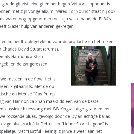
oede gitarist’ eindigt en het begrip ‘virtuoos’ ophoudt is
nnen met zijn vorige album “Wired For Sound” staat hij ook
lbums waren nog opgenomen met zijn vaste band, de EL34’s.
eeft Glazer hulp van anderen gekregen.
 en hij heeft ook getekend voor de productie
en het mixen.
n Charles David Stuart (drums).
ee als Harmonica Shah
orgel), en de zangeressen
we meteen in de flow. Het is
rlijk gitaarriffs. Met de op
tische en intense “Gas Pump
ng van Harmonica Shah maakt dit een van de beste
n klassieke bluessong met BB King-achtige gitaar en een
auwe rockende blues, gevolgd door de Dylan-achtige ballad
evige bluesrock á la Detroit en “Liquor Store Legend” is
elletje. Met “Hurtful Feeling” zijn we alweer aan het