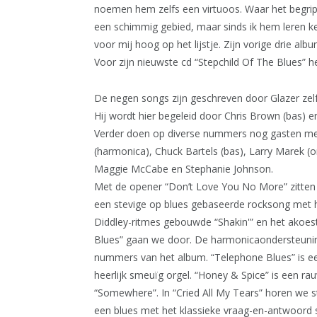
noemen hem zelfs een virtuoos. Waar het begrip ‘g
een schimmig gebied, maar sinds ik hem leren ke
voor mij hoog op het lijstje. Zijn vorige drie a
Voor zijn nieuwste cd “Stepchild Of The Blues” h
De negen songs zijn geschreven door Glazer zelf
Hij wordt hier begeleid door Chris Brown (bas) e
Verder doen op diverse nummers nog gasten m
(harmonica), Chuck Bartels (bas), Larry Marek (
Maggie McCabe en Stephanie Johnson.
Met de opener “Don’t Love You No More” zitten 
een stevige op blues gebaseerde rocksong met hee
Diddley-ritmes gebouwde “Shakin'” en het akoes
Blues” gaan we door. De harmonicaondersteuni
nummers van het album. “Telephone Blues” is ee
heerlijk smeuïg orgel. “Honey & Spice” is een r
“Somewhere”. In “Cried All My Tears” horen we st
een blues met het klassieke vraag-en-antwoord sp