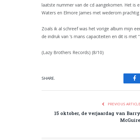
laatste nummer van de cd aangekomen. Het is ee
Waters en Elmore James met wederom prachtig
Zoals ik al schreef was het vorige album mijn e
de indruk van ’s mans capaciteiten en dit is me
(Lazy Brothers Records) (8/10)
SHARE.
Fa
PREVIOUS ARTICL
15 oktober, de verjaardag van Barr
McGuir