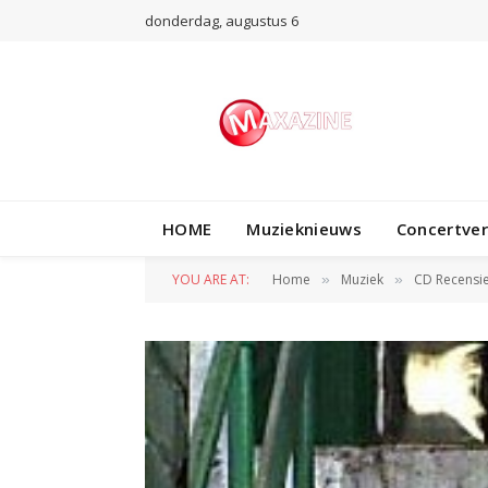
donderdag, augustus 6
HOME
Muzieknieuws
Concertve
YOU ARE AT:
Home
Muziek
CD Recensi
»
»