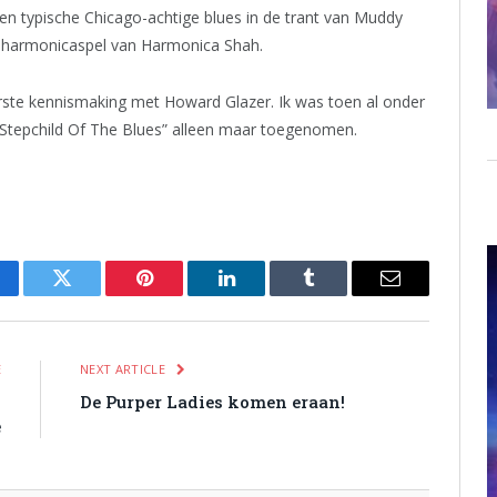
n typische Chicago-achtige blues in de trant van Muddy
 harmonicaspel van Harmonica Shah.
erste kennismaking met Howard Glazer. Ik was toen al onder
t “Stepchild Of The Blues” alleen maar toegenomen.
cebook
Twitter
Pinterest
LinkedIn
Tumblr
Email
E
NEXT ARTICLE
y
De Purper Ladies komen eraan!
e