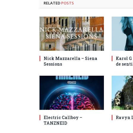
RELATED
POSTS
Nick Mazzarella – Siena
Karol G
Sessions
de senti
Electric Callboy –
Ravyn L
TANZNEID