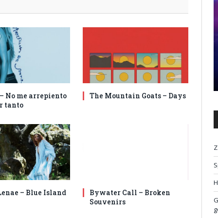
 – No me arrepiento
The Mountain Goats – Days
r tanto
Z
S
H
enae – Blue Island
Bywater Call – Broken
G
Souvenirs
g