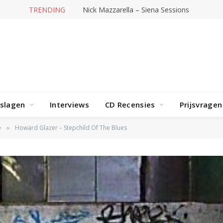
TRENDING
Nick Mazzarella – Siena Sessions
rslagen
Interviews
CD Recensies
Prijsvragen
e
Howard Glazer – Stepchild Of The Blues
»