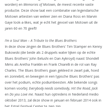
worden) en
Memories of Motown
, de meest recente vaste
productie. Deze show laat een combinatie van legendarische
Motown artiesten van weleer zien en Diana Ross en Marvin
Gaye look-a-likes, wat je echt het gevoel van Motown uit de
jaren 60 en 70 geeft!
I’m a Soul Man – A Tribute to the Blues Brothers
In deze show zingen de Blues Brothers’ Tim Stamper en Kenny
Bukowski (die beide als 2 druppels water lijken op de echte
Blues Brothers’ John Belushi en Dan Aykroyd) naast Shondell
Mims als Aretha Franklin en Frank Chiarelli in de rol van Ray
Charles. The Blues Brothers gaan gekleed in zwart pak, hoed
en zonnebril, en bewegen in een typische Blues Brothers’ pas
over het podium, echte podiumbeesten. Alle bekende songs
komen voorbij:
Everybody needs somebody
,
Hit the Road, Jack
en
Do you Love me
. Naast hun optredens in Nederland medio
oktober 2013, zal deze show in januari en februari 2014 ook in
het Estrel Festival Center te zien zijn.