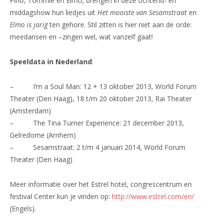
Pino, Tommie en Elmo, brengen in deze ochtend- en
middagshow hun liedjes uit
Het mooiste van Sesamstraat
en
Elmo is jarig
ten gehore. Stil zitten is hier niet aan de orde:
meedansen en –zingen wel, wat vanzelf gaat!
Speeldata in Nederland
:
– I’m a Soul Man: 12 + 13 oktober 2013, World Forum
Theater (Den Haag), 18 t/m 20 oktober 2013, Rai Theater
(Amsterdam)
– The Tina Turner Experience: 21 december 2013,
Gelredome (Arnhem)
– Sesamstraat: 2 t/m 4 januari 2014, World Forum
Theater (Den Haag)
Meer informatie over het Estrel hotel, congrescentrum en
festival Center kun je vinden op:
http://www.estrel.com/en/
(Engels).