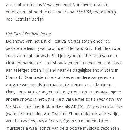
zoals dit ook in Las Vegas gebeurd. Voor live shows en
entertainment hoef je niet meer naar
the USA
, maar kom je
naar Estrel in Berlijn!
Het Estrel Festival Center
De shows van het Estrel Festival Center staan onder de
bezielende leiding van producent Bernard Kurz. Het idee voor
entertainment shows in Berlijn begon met het zien van een
Elton John-imitator. Per show kunnen 800 mensen in de zaal
aan tafeltjes zitten, kijkend naar de dagelijkse show ‘Stars in
Concert’. Daar treden Look-a-likes en andere zangeres en
zangeressen op als internationale sterren zoals Madonna,
Elvis, Louis Armstrong en Whitney Houston. Daarnaast zijn er
andere shows in het Estrel Festival Center zoals
Thank You for
the Music
(met vier look-a-likes als ABBA),
All you need is Love
(waar de bandleden van Twist en Shout ook look-a-likes zijn,
van the Beatles),
It’s all Musical
(een 90 minuten durend
musicalgala waar songs van de grootste musicals gezongen