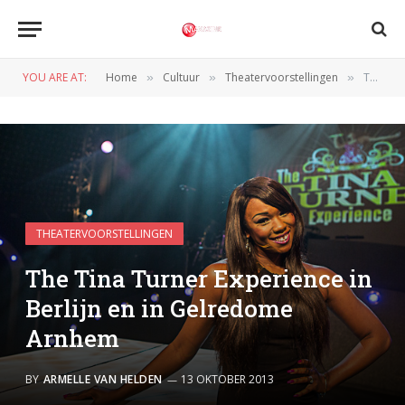
YOU ARE AT:
Home
Cultuur
Theatervoorstellingen
The Tina Turner Experience in Berlijn en in Gelredome Arnhem
»
»
»
THEATERVOORSTELLINGEN
The Tina Turner Experience in
Berlijn en in Gelredome
Arnhem
BY
ARMELLE VAN HELDEN
13 OKTOBER 2013