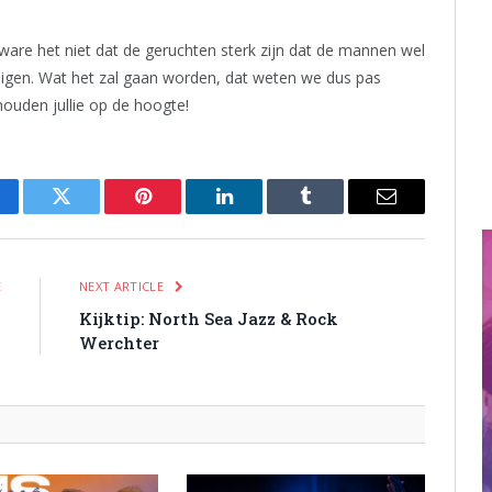
ware het niet dat de geruchten sterk zijn dat de mannen wel
igen. Wat het zal gaan worden, dat weten we dus pas
ouden jullie op de hoogte!
cebook
Twitter
Pinterest
LinkedIn
Tumblr
Email
E
NEXT ARTICLE
p
Kijktip: North Sea Jazz & Rock
Werchter