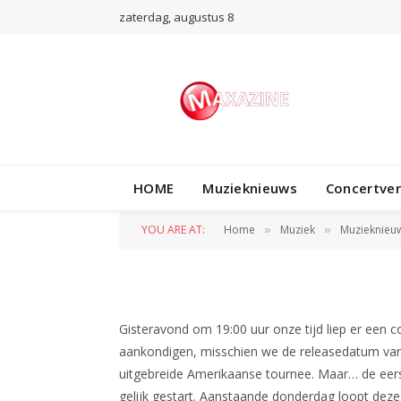
zaterdag, augustus 8
MUZIEKNIEUWS
HOME
Muzieknieuws
Concertve
Europese tournee
YOU ARE AT:
Home
Muziek
Muzieknieu
»
»
BY
WIL WANDER
9 JULI 2013
Gisteravond om 19:00 uur onze tijd liep er een 
aankondigen, misschien we de releasedatum van
uitgebreide Amerikaanse tournee. Maar… de eers
gelijk gestart. Aanstaande donderdag loopt deze