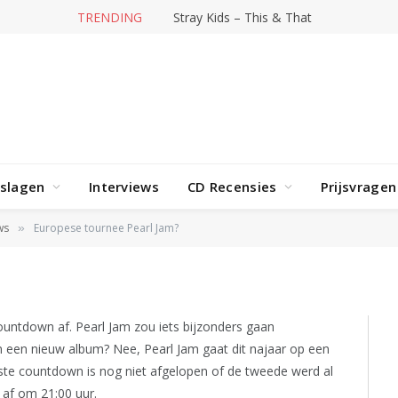
TRENDING
Stray Kids – This & That
rslagen
Interviews
CD Recensies
Prijsvragen
 Pearl Jam?
ws
Europese tournee Pearl Jam?
»
countdown af. Pearl Jam zou iets bijzonders gaan
 een nieuw album? Nee, Pearl Jam gaat dit najaar op een
te countdown is nog niet afgelopen of de tweede werd al
 af om 21:00 uur.