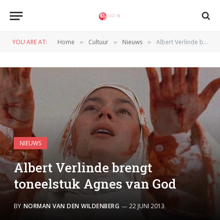
YOU ARE AT:
Home
Cultuur
Nieuws
Albert Verlinde brengt toneelstuk Agnes van God
»
»
»
NIEUWS
Albert Verlinde brengt
toneelstuk Agnes van God
BY
NORMAN VAN DEN WILDENBERG
22 JUNI 2013