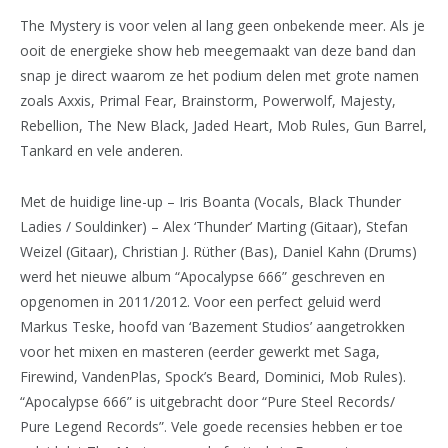
The Mystery is voor velen al lang geen onbekende meer. Als je
ooit de energieke show heb meegemaakt van deze band dan
snap je direct waarom ze het podium delen met grote namen
zoals Axxis, Primal Fear, Brainstorm, Powerwolf, Majesty,
Rebellion, The New Black, Jaded Heart, Mob Rules, Gun Barrel,
Tankard en vele anderen.
Met de huidige line-up – Iris Boanta (Vocals, Black Thunder
Ladies / Souldinker) – Alex ‘Thunder’ Marting (Gitaar), Stefan
Weizel (Gitaar), Christian J. Rüther (Bas), Daniel Kahn (Drums)
werd het nieuwe album “Apocalypse 666” geschreven en
opgenomen in 2011/2012. Voor een perfect geluid werd
Markus Teske, hoofd van ‘Bazement Studios’ aangetrokken
voor het mixen en masteren (eerder gewerkt met Saga,
Firewind, VandenPlas, Spock’s Beard, Dominici, Mob Rules).
“Apocalypse 666” is uitgebracht door “Pure Steel Records/
Pure Legend Records”. Vele goede recensies hebben er toe