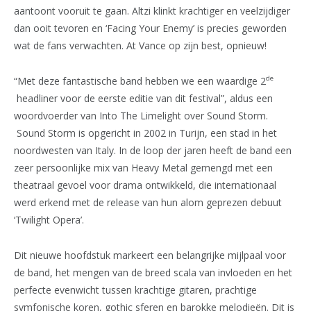
aantoont vooruit te gaan. Altzi klinkt krachtiger en veelzijdiger
dan ooit tevoren en ‘Facing Your Enemy’ is precies geworden
wat de fans verwachten. At Vance op zijn best, opnieuw!
de
“Met deze fantastische band hebben we een waardige 2
headliner voor de eerste editie van dit festival”, aldus een
woordvoerder van Into The Limelight over Sound Storm.
Sound Storm is opgericht in 2002 in Turijn, een stad in het
noordwesten van Italy. In de loop der jaren heeft de band een
zeer persoonlijke mix van Heavy Metal gemengd met een
theatraal gevoel voor drama ontwikkeld, die internationaal
werd erkend met de release van hun alom geprezen debuut
‘Twilight Opera’.
Dit nieuwe hoofdstuk markeert een belangrijke mijlpaal voor
de band, het mengen van de breed scala van invloeden en het
perfecte evenwicht tussen krachtige gitaren, prachtige
symfonische koren, gothic sferen en barokke melodieën. Dit is