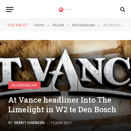
YOU ARE AT:
Home
Muziek
Muzieknieuws
At Vance headliner Into The Limelight in W2 te Den Bosch
»
»
»
MUZIEKNIEUWS
At Vance headliner Into The
Limelight in W2 te Den Bosch
BY
GERRIT HARMSEN
13 JUNI 2013