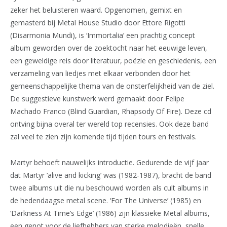
zeker het beluisteren waard. Opgenomen, gemixt en
gemasterd bij Metal House Studio door Ettore Rigotti
(Disarmonia Mundi), is ‘Immortalia’ een prachtig concept
album geworden over de zoektocht naar het eeuwige leven,
een geweldige reis door literatuur, poëzie en geschiedenis, een
verzameling van liedjes met elkaar verbonden door het
gemeenschappelijke thema van de onsterfelijkheid van de ziel.
De suggestieve kunstwerk werd gemaakt door Felipe
Machado Franco (Blind Guardian, Rhapsody Of Fire). Deze cd
ontving bijna overal ter wereld top recensies. Ook deze band
zal veel te zien zijn komende tijd tijden tours en festivals.
Martyr behoeft nauwelijks introductie. Gedurende de vijf jaar
dat Martyr ‘alive and kicking’ was (1982-1987), bracht de band
twee albums uit die nu beschouwd worden als cult albums in
de hedendaagse metal scene. ‘For The Universe’ (1985) en
‘Darkness At Time’s Edge’ (1986) zijn klassieke Metal albums,
een genot voor de liefhebbers van sterke melodieën, snelle