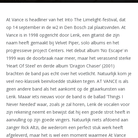
At Vance is headliner van het Into The Limelight-festival, dat
op 14 september in de w2 in Den Bosch zal plaatsvinden. At
Vance is in 1998 opgericht door Lenk, een gitarist die zijn
naam heeft gemaakt bij Velvet Piper, solo albums en het
progressieve project Centers. Het debut album ‘No Escape’ in
1999 was de doorbraak naar meer, maar het verassend sterke
‘Heart Of Steel’ en derde album ‘Dragon Chaser’ (2001)
brachten de band pas echt over het voetlicht. Natuurlijk kom je
veel neo-klassiek beinvloedde stukken tegen. AT VANCE is als
geen andere band als het aankomt op de gitaarkunsten van
Lenk. Maaar iets nieuws voor de band is de ballad ‘Things I
Never Needed’ waar, zoals je zal horen, Lenk de vocalen voor
zijn rekening neemt en bewijst dat hij een goede strot heeft in
aanvulling op zijn goede vingers. Natuurlijk niets afdoend aan
zanger Rick Altzi, die wederom een perfect stuk werk heeft
afgeleverd, maar het is wel een moment waarmee At Vance