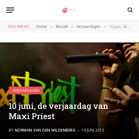
YOU ARE AT:
Home
Muziek
Verjaardagen
10 juni, de verjaardag van Maxi Priest
»
»
»
VERJAARDAGEN
10 juni, de verjaardag van
Maxi Priest
BY
NORMAN VAN DEN WILDENBERG
10 JUNI 2013