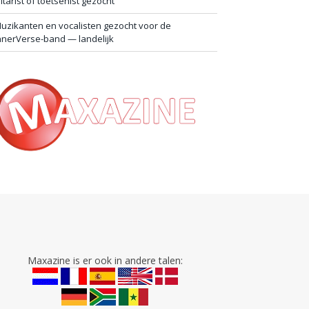
itarist of toetsenist gezocht
uzikanten en vocalisten gezocht voor de
nnerVerse-band — landelijk
Maxazine is er ook in andere talen: