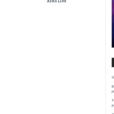
AFAS Live
G
B
j
T
p