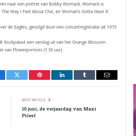
teren naar een portret van Bobby Womack. Womack is
’s The Way I Feel About Cha’, en ‘Woman’s Gotta Have It’.
er de Eagles, gevolgd door een concertregistratie uit 1973
t Rockpalast een verslag uit van het Orange Blossom
ie van Flowerpornoes (1.30 uur).
cebook
Twitter
Pinterest
LinkedIn
Tumblr
Email
E
NEXT ARTICLE
n
10 juni, de verjaardag van Maxi
s
Priest
l