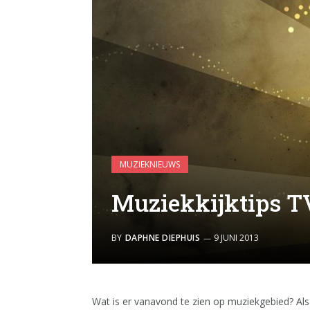
MUZIEKNIEUWS
Muziekkijktips 
BY
DAPHNE DIEPHUIS
9 JUNI 2013
Wat is er vanavond te zien op muziekgebied? Als 