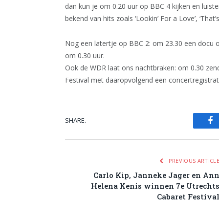
dan kun je om 0.20 uur op BBC 4 kijken en luis
bekend van hits zoals ‘Lookin’ For a Love’, ‘That
Nog een latertje op BBC 2: om 23.30 een docu ov
om 0.30 uur.
Ook de WDR laat ons nachtbraken: om 0.30 zend
Festival met daaropvolgend een concertregistrat
SHARE.
Fa
PREVIOUS ARTICL
Carlo Kip, Janneke Jager en An
Helena Kenis winnen 7e Utrecht
Cabaret Festiva