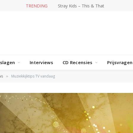
TRENDING
Stray Kids – This & That
rslagen
Interviews
CD Recensies
Prijsvragen
ws
Muziekkijktips TV vandaag
»