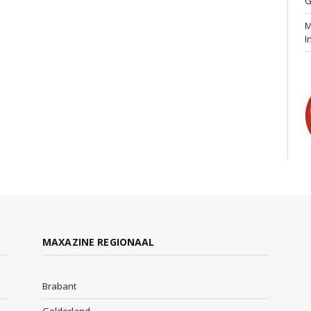
G
M
I
MAXAZINE REGIONAAL
Brabant
Gelderland