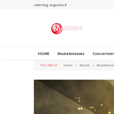
zaterdag, augustus 8
HOME
Muzieknieuws
Concertve
YOU ARE AT:
Home
Muziek
Muzieknieu
»
»