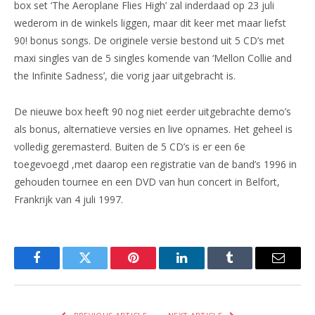
box set ‘The Aeroplane Flies High’ zal inderdaad op 23 juli
wederom in de winkels liggen, maar dit keer met maar liefst
90! bonus songs. De originele versie bestond uit 5 CD’s met
maxi singles van de 5 singles komende van ‘Mellon Collie and
the Infinite Sadness’, die vorig jaar uitgebracht is.
De nieuwe box heeft 90 nog niet eerder uitgebrachte demo’s
als bonus, alternatieve versies en live opnames. Het geheel is
volledig geremasterd. Buiten de 5 CD’s is er een 6e
toegevoegd ,met daarop een registratie van de band’s 1996 in
gehouden tournee en een DVD van hun concert in Belfort,
Frankrijk van 4 juli 1997.
Facebook
Twitter
Pinterest
LinkedIn
Tumblr
Email