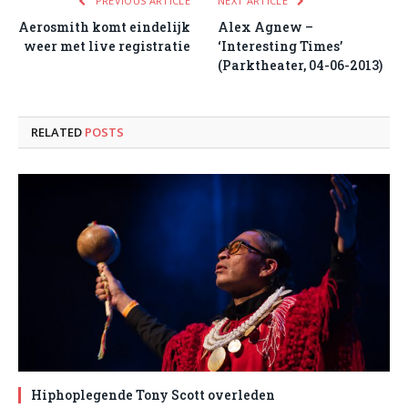
PREVIOUS ARTICLE
NEXT ARTICLE
Aerosmith komt eindelijk
Alex Agnew –
weer met live registratie
‘Interesting Times’
(Parktheater, 04-06-2013)
RELATED
POSTS
Hiphoplegende Tony Scott overleden