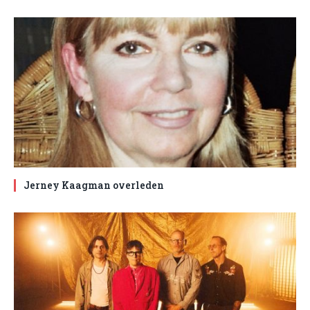
Jerney Kaagman overleden