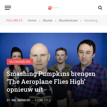
YOU ARE AT:
Home
Muziek
Muzieknieuws
Smashing Pumpkins brengen ‘The Aeroplane Flies High’ opnieuw uit
»
»
»
MUZIEKNIEUWS
Smashing Pumpkins brengen
‘The Aeroplane Flies High’
opnieuw uit
BY
WIL WANDER
6 JUNI 2013