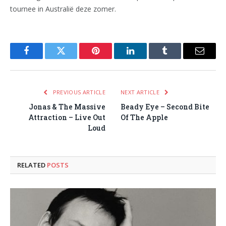
tournee in Australië deze zomer.
Facebook
Twitter
Pinterest
LinkedIn
Tumblr
Email
PREVIOUS ARTICLE
NEXT ARTICLE
Jonas & The Massive
Beady Eye – Second Bite
Attraction – Live Out
Of The Apple
Loud
RELATED
POSTS