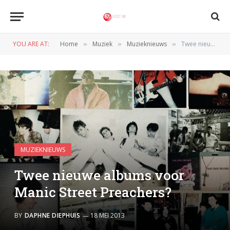
YOU ARE AT:
Home
Muziek
Muzieknieuws
Twee nieuwe albums voor Manic Street Preachers?
»
»
»
MUZIEKNIEUWS
Twee nieuwe albums voor
Manic Street Preachers?
BY
DAPHNE DIEPHUIS
18 MEI 2013