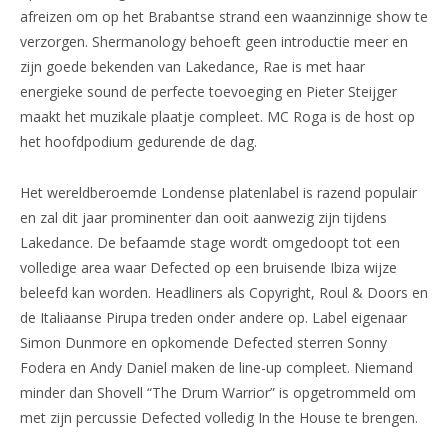
afreizen om op het Brabantse strand een waanzinnige show te
verzorgen. Shermanology behoeft geen introductie meer en
zijn goede bekenden van Lakedance, Rae is met haar
energieke sound de perfecte toevoeging en Pieter Steijger
maakt het muzikale plaatje compleet. MC Roga is de host op
het hoofdpodium gedurende de dag.
Het wereldberoemde Londense platenlabel is razend populair
en zal dit jaar prominenter dan ooit aanwezig zijn tijdens
Lakedance. De befaamde stage wordt omgedoopt tot een
volledige area waar Defected op een bruisende Ibiza wijze
beleefd kan worden. Headliners als Copyright, Roul & Doors en
de Italiaanse Pirupa treden onder andere op. Label eigenaar
Simon Dunmore en opkomende Defected sterren Sonny
Fodera en Andy Daniel maken de line-up compleet. Niemand
minder dan Shovell “The Drum Warrior” is opgetrommeld om
met zijn percussie Defected volledig In the House te brengen.