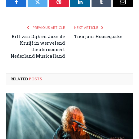
Facebook
Twitter
Pinterest
LinkedIn
Tumblr
Email
PREVIOUS ARTICLE
NEXT ARTICLE
Bill van Dijk en Joke de
Tien jaar Housequake
Kruijf in wervelend
theaterconcert
Nederland Musicalland
RELATED
POSTS