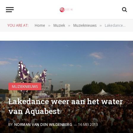
YOU ARE AT:
Home
Muziek
Muzieknieuws
Lakedance weer aan het water van Aquabest
»
»
»
MUZIEKNIEUWS
Lakedance weer aan het water
van Aquabest
BY
NORMAN VAN DEN WILDENBERG
16 MEI 2013