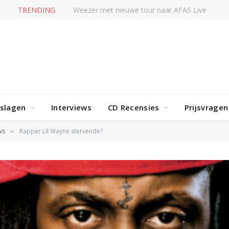
TRENDING
Karol G – No me arrepiento de sentir tanto
rslagen
Interviews
CD Recensies
Prijsvragen
ws
Rapper Lil Wayne stervende?
»