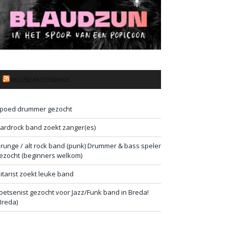
MUZIKANTENBANK
poed drummer gezocht
ardrock band zoekt zanger(es)
runge / alt rock band (punk) Drummer & bass speler
ezocht (beginners welkom)
itarist zoekt leuke band
oetsenist gezocht voor Jazz/Funk band in Breda!
Breda)