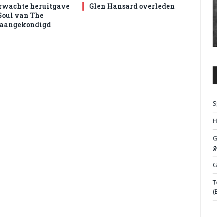
rwachte heruitgave
Glen Hansard overleden
Soul van The
 aangekondigd
S
H
G
g
G
T
(