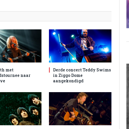
th met
Derde concert Teddy Swims
dstournee naar
in Ziggo Dome
ive
aangekondigd