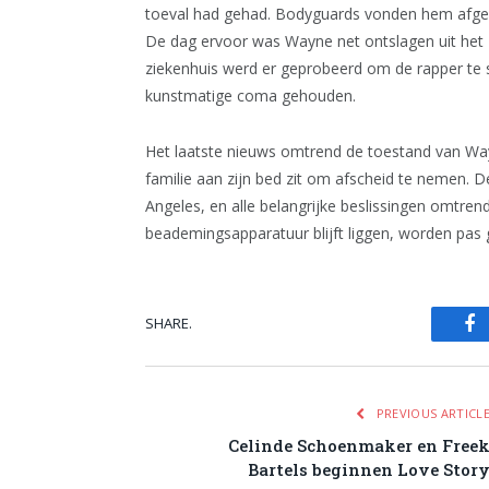
toeval had gehad. Bodyguards vonden hem afge
De dag ervoor was Wayne net ontslagen uit het z
ziekenhuis werd er geprobeerd om de rapper te 
kunstmatige coma gehouden.
Het laatste nieuws omtrend de toestand van Wayne
familie aan zijn bed zit om afscheid te nemen
Angeles, en alle belangrijke beslissingen omtren
beademingsapparatuur blijft liggen, worden pas g
SHARE.
Fa
PREVIOUS ARTICL
Celinde Schoenmaker en Free
Bartels beginnen Love Stor