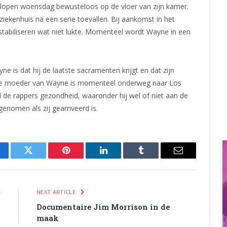
lopen woensdag bewusteloos op de vloer van zijn kamer.
iekenhuis na een serie toevallen. Bij aankomst in het
stabiliseren wat niet lukte. Momenteel wordt Wayne in een
 is dat hij de laatste sacramenten krijgt en dat zijn
. De moeder van Wayne is momenteel onderweg naar Los
d de rappers gezondheid, waaronder hij wel of niet aan de
enomen als zij gearriveerd is.
cebook
Twitter
Pinterest
LinkedIn
Tumblr
Email
E
NEXT ARTICLE
k
Documentaire Jim Morrison in de
y
maak