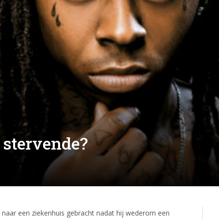
 stervende?
 naar een ziekenhuis gebracht nadat hij wederom een