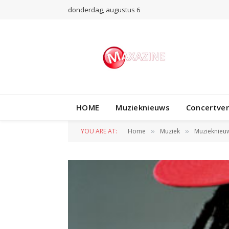
donderdag, augustus 6
HOME
Muzieknieuws
Concertve
YOU ARE AT:
Home
Muziek
Muzieknieu
»
»