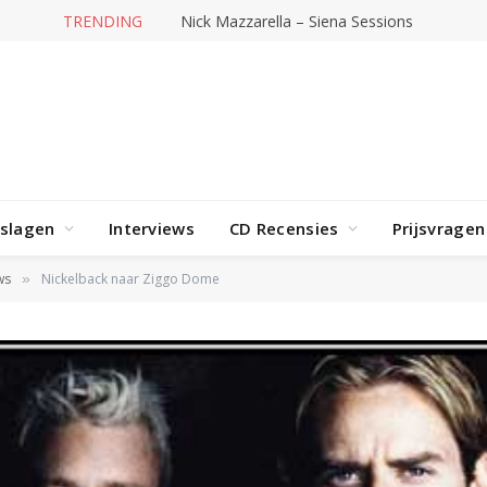
TRENDING
Weezer met nieuwe tour naar AFAS Live
rslagen
Interviews
CD Recensies
Prijsvragen
ws
Nickelback naar Ziggo Dome
»