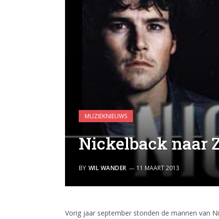
MUZIEKNIEUWS
Nickelback naar 
BY
WIL WANDER
11 MAART 2013
Vorig jaar september stonden de mannen van Ni