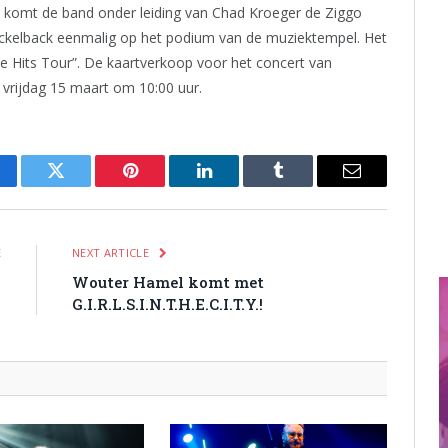
r komt de band onder leiding van Chad Kroeger de Ziggo
ckelback eenmalig op het podium van de muziektempel. Het
 Hits Tour”. De kaartverkoop voor het concert van
vrijdag 15 maart om 10:00 uur.
cebook
Twitter
Pinterest
LinkedIn
Tumblr
Email
E
NEXT ARTICLE
-
Wouter Hamel komt met
)
G.I.R.L.S.I.N.T.H.E.C.I.T.Y.!