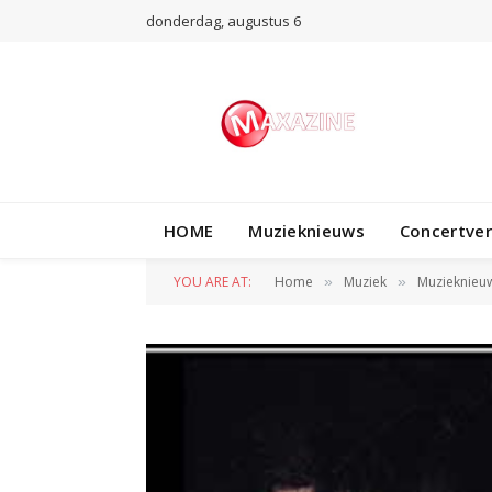
donderdag, augustus 6
HOME
Muzieknieuws
Concertve
YOU ARE AT:
Home
Muziek
Muzieknieu
»
»