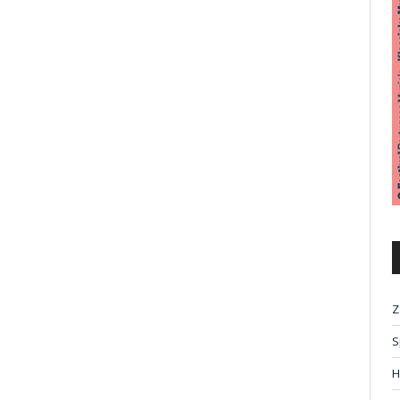
Z
S
H