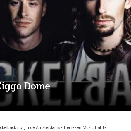
Ziggo Dome
ckelback nog in de Amsterdamse Heineken Music Hall ter