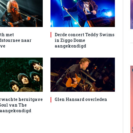
th met
Derde concert Teddy Swims
dstournee naar
in Ziggo Dome
ive
aangekondigd
rwachte heruitgave
Glen Hansard overleden
Soul van The
 aangekondigd