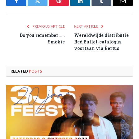
Facebook
Twitter
Pinterest
LinkedIn
Tumblr
Email
PREVIOUS ARTICLE
NEXT ARTICLE
Do you remember …..
Wereldwijde distributie
Smokie
Red Bullet-catalogus
voortaan via Bertus
RELATED
POSTS