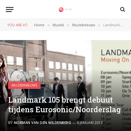
YOU ARE AT:
Home
Muziek
Muzieknieuws
Landmark 105 brengt debuut tijdens Eurosonic/Noorderslag
»
»
»
MUZIEKNIEUWS
Landmark 105 brengt debuut
tijdens Eurosonic/Noorderslag
BY
NORMAN VAN DEN WILDENBERG
6 JANUARI 2013