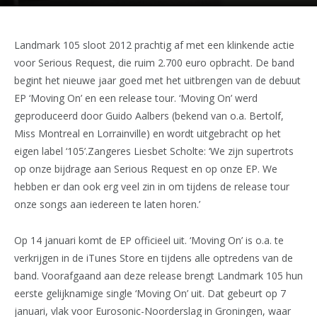
Landmark 105 sloot 2012 prachtig af met een klinkende actie
voor Serious Request, die ruim 2.700 euro opbracht. De band
begint het nieuwe jaar goed met het uitbrengen van de debuut
EP ‘Moving On’ en een release tour. ‘Moving On’ werd
geproduceerd door Guido Aalbers (bekend van o.a. Bertolf,
Miss Montreal en Lorrainville) en wordt uitgebracht op het
eigen label ‘105’.Zangeres Liesbet Scholte: ‘We zijn supertrots
op onze bijdrage aan Serious Request en op onze EP. We
hebben er dan ook erg veel zin in om tijdens de release tour
onze songs aan iedereen te laten horen.’
Op 14 januari komt de EP officieel uit. ‘Moving On’ is o.a. te
verkrijgen in de iTunes Store en tijdens alle optredens van de
band. Voorafgaand aan deze release brengt Landmark 105 hun
eerste gelijknamige single ‘Moving On’ uit. Dat gebeurt op 7
januari, vlak voor Eurosonic-Noorderslag in Groningen, waar