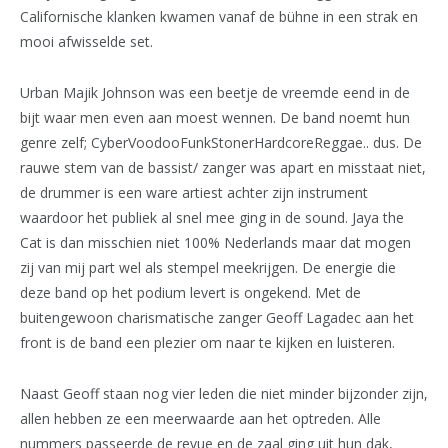
Californische klanken kwamen vanaf de bühne in een strak en
mooi afwisselde set.
Urban Majik Johnson was een beetje de vreemde eend in de
bijt waar men even aan moest wennen. De band noemt hun
genre zelf; CyberVoodooFunkStonerHardcoreReggae.. dus. De
rauwe stem van de bassist/ zanger was apart en misstaat niet,
de drummer is een ware artiest achter zijn instrument
waardoor het publiek al snel mee ging in de sound. Jaya the
Cat is dan misschien niet 100% Nederlands maar dat mogen
zij van mij part wel als stempel meekrijgen. De energie die
deze band op het podium levert is ongekend. Met de
buitengewoon charismatische zanger Geoff Lagadec aan het
front is de band een plezier om naar te kijken en luisteren.
Naast Geoff staan nog vier leden die niet minder bijzonder zijn,
allen hebben ze een meerwaarde aan het optreden. Alle
nummers passeerde de revue en de zaal ging uit hun dak,