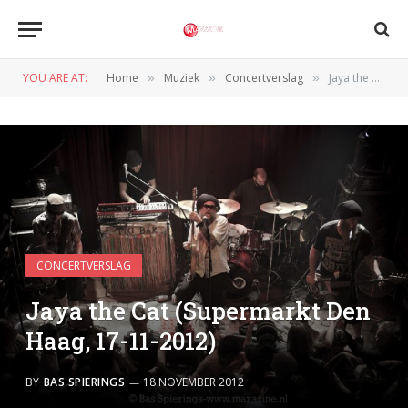
YOU ARE AT:
Home
Muziek
Concertverslag
Jaya the Cat (Supermarkt Den Haag, 17-11-2012)
»
»
»
CONCERTVERSLAG
Jaya the Cat (Supermarkt Den
Haag, 17-11-2012)
BY
BAS SPIERINGS
18 NOVEMBER 2012