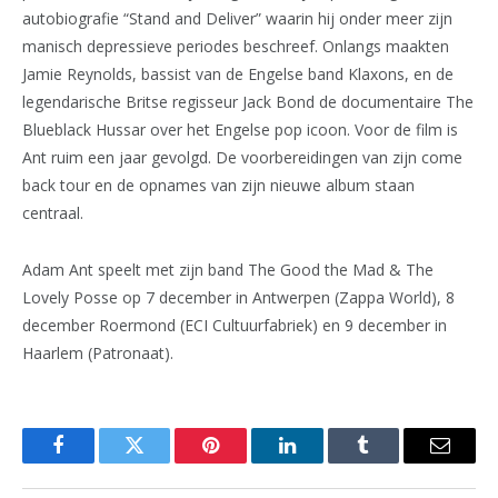
autobiografie “Stand and Deliver” waarin hij onder meer zijn
manisch depressieve periodes beschreef. Onlangs maakten
Jamie Reynolds, bassist van de Engelse band Klaxons, en de
legendarische Britse regisseur Jack Bond de documentaire The
Blueblack Hussar over het Engelse pop icoon. Voor de film is
Ant ruim een jaar gevolgd. De voorbereidingen van zijn come
back tour en de opnames van zijn nieuwe album
staan
centraal.
Adam Ant speelt met zijn band The Good the Mad & The
Lovely Posse op 7 december in Antwerpen (Zappa World), 8
december Roermond (ECI Cultuurfabriek) en 9 december in
Haarlem (Patronaat).
Facebook
Twitter
Pinterest
LinkedIn
Tumblr
Email