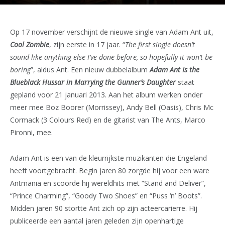
Op 17 november verschijnt de nieuwe single van Adam Ant uit,
Cool Zombie
, zijn eerste in 17 jaar. “
The first single doesn’t
sound like anything else I’ve done before, so hopefully it won’t be
boring
”, aldus Ant. Een nieuw dubbelalbum
Adam Ant Is the
Blueblack Hussar in Marrying the Gunner’s Daughter
staat
gepland voor 21 januari 2013. Aan het album werken onder
meer mee Boz Boorer (Morrissey), Andy Bell (Oasis), Chris Mc
Cormack (3 Colours Red) en de gitarist van The Ants, Marco
Pironni, mee.
Adam Ant is een van de kleurrijkste muzikanten die Engeland
heeft voortgebracht. Begin jaren 80 zorgde hij voor een ware
Antmania en scoorde hij wereldhits met “Stand and Deliver”,
“Prince Charming”, “Goody Two Shoes” en “Puss ‘n’ Boots”.
Midden jaren 90 stortte Ant zich op zijn acteercarierre. Hij
publiceerde een aantal jaren geleden zijn openhartige