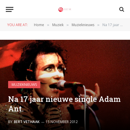
YOU ARE AT:
Home
Muziek
Muzieknieuws
Na 17 jaar nieuwe single Adam Ant.
»
»
»
MUZIEKNIEUWS
Na 17 jaar nieuwe single Adam
Ant.
BY
BERT VETHAAK
15 NOVEMBER 2012