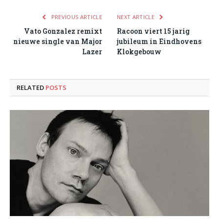
PREVIOUS ARTICLE
NEXT ARTICLE
Vato Gonzalez remixt
Racoon viert 15 jarig
nieuwe single van Major
jubileum in Eindhovens
Lazer
Klokgebouw
RELATED
POSTS