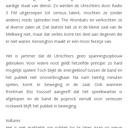
aardige staat van dienst. Zo werden de Utrechters door Radio
3 FM uitgeroepen tot serious talent, mochten ze (onder
andere) reeds optreden met The Wombats en verkochten ze
al diverse zalen uit. Dat laatste lukt ze in de kleine zaal van de
Melkweg niet, maar dat verlies komt ten deel aan degenen die
er niet waren; Kensington maakt er een mooi feestje van.
Het is jammer dat de Utrechters geen spanningsopbouw
gebruiken. Voor iedere noot geldt hetzelfde principe: zo hard
mogelijk spelen! Toch blijkt de energiekloof tussen de band en
het publiek niet onoverbrugbaar. Na ruim twintig minuten
spelen, komt er beweging in de zaal. Ook wanneer
frontman Eloi Youssef aangeeft dat het speelkwartier is
afgelopen en de band de poprock verruilt voor serieuzer
rockwerk blijft het publiek in beweging.
Vultures
Het is niet makkelijk om publiek los te laten gaan op nieuw