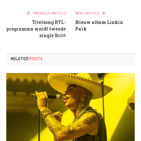
PREVIOUS ARTICLE
NEXT ARTICLE
Titelsong RTL-
Nieuw album Linkin
programma wordt tweede
Park
single Britt
RELATED
POSTS