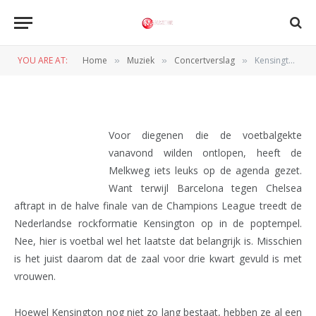
Kensington (Melkweg, 24-4-
2012)
YOU ARE AT:
Home
Muziek
Concertverslag
Kensington (Melkweg, 24-4-2012)
»
»
»
BY
REDACTIE
25 APRIL 2012
Voor diegenen die de voetbalgekte
vanavond wilden ontlopen, heeft de
Melkweg iets leuks op de agenda gezet.
Want terwijl Barcelona tegen Chelsea
aftrapt in de halve finale van de Champions League treedt de
Nederlandse rockformatie Kensington op in de poptempel.
Nee, hier is voetbal wel het laatste dat belangrijk is. Misschien
is het juist daarom dat de zaal voor drie kwart gevuld is met
vrouwen.
Hoewel Kensington nog niet zo lang bestaat, hebben ze al een