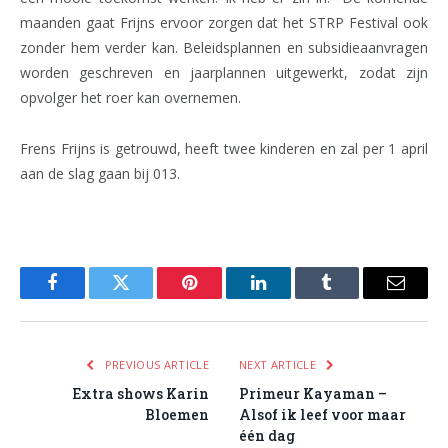
maanden gaat Frijns ervoor zorgen dat het STRP Festival ook
zonder hem verder kan. Beleidsplannen en subsidieaanvragen
worden geschreven en jaarplannen uitgewerkt, zodat zijn
opvolger het roer kan overnemen.
Frens Frijns is getrouwd, heeft twee kinderen en zal per 1 april
aan de slag gaan bij 013.
Facebook
Twitter
Pinterest
LinkedIn
Tumblr
Email
PREVIOUS ARTICLE
NEXT ARTICLE
Extra shows Karin
Primeur Kayaman –
Bloemen
Alsof ik leef voor maar
één dag