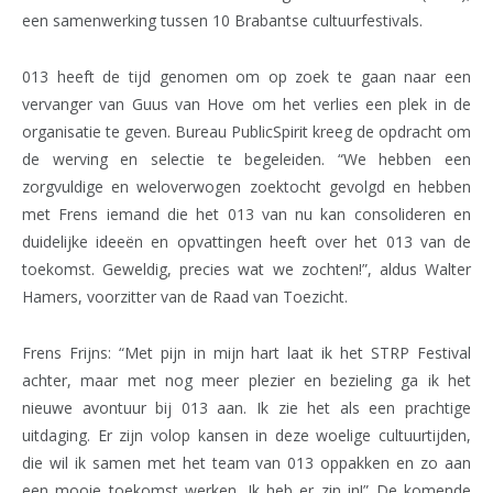
een samenwerking tussen 10 Brabantse cultuurfestivals.
013 heeft de tijd genomen om op zoek te gaan naar een
vervanger van Guus van Hove om het verlies een plek in de
organisatie te geven. Bureau PublicSpirit kreeg de opdracht om
de werving en selectie te begeleiden. “We hebben een
zorgvuldige en weloverwogen zoektocht gevolgd en hebben
met Frens iemand die het 013 van nu kan consolideren en
duidelijke ideeën en opvattingen heeft over het 013 van de
toekomst. Geweldig, precies wat we zochten!”, aldus Walter
Hamers, voorzitter van de Raad van Toezicht.
Frens Frijns: “Met pijn in mijn hart laat ik het STRP Festival
achter, maar met nog meer plezier en bezieling ga ik het
nieuwe avontuur bij 013 aan. Ik zie het als een prachtige
uitdaging. Er zijn volop kansen in deze woelige cultuurtijden,
die wil ik samen met het team van 013 oppakken en zo aan
een mooie toekomst werken. Ik heb er zin in!” De komende