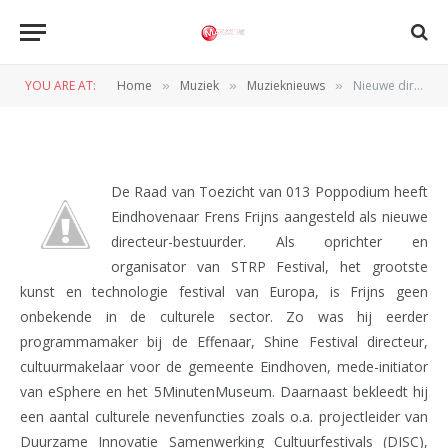
MUZIEKNIEUWS
Nieuwe directeur voor 013
YOU ARE AT:
Home
Muziek
Muzieknieuws
Nieuwe directeur voor 013
»
»
»
BY
REDACTIE
3 JANUARI 2012
De Raad van Toezicht van 013 Poppodium heeft
Eindhovenaar Frens Frijns aangesteld als nieuwe
directeur-bestuurder. Als oprichter en
organisator van STRP Festival, het grootste
kunst en technologie festival van Europa, is Frijns geen
onbekende in de culturele sector. Zo was hij eerder
programmamaker bij de Effenaar, Shine Festival directeur,
cultuurmakelaar voor de gemeente Eindhoven, mede-initiator
van eSphere en het 5MinutenMuseum. Daarnaast bekleedt hij
een aantal culturele nevenfuncties zoals o.a. projectleider van
Duurzame Innovatie Samenwerking Cultuurfestivals (DISC),