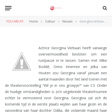
theatertournee oververmoeid
af
YOU ARE AT:
Home
Cultuur
Nieuws
Georgina verbaan zegt theatertournee oververmoeid af
»
»
»
BY
REDACTIE
22 SEPTEMBER 2011
Actrice Georgina Verbaan heeft vanwege
oververmoeidheid besloten om een
rustpauze in te lassen. Samen met Mike
Boddé, Onno Innemee en Jelka van
Houten zou Georgina vanaf januari een
aantal maanden door het land toeren met
de theatervoorstelling “Wil je in ons groepje?” van C3. Onder
de huidige omstandigheden is zo’n uitgebreide theatertournee
echter te vermoeiend voor Georgina. Georgina zal zich de
komende tijd in de eerste plaats wijden aan haar gezin en de
opvoeding van haar dochter Odilia, die volgende maand haar