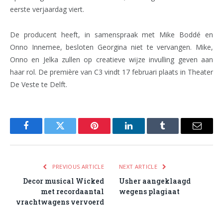
eerste verjaardag viert.
De producent heeft, in samenspraak met Mike Boddé en
Onno Innemee, besloten Georgina niet te vervangen. Mike,
Onno en Jelka zullen op creatieve wijze invulling geven aan
haar rol. De première van C3 vindt 17 februari plaats in Theater
De Veste te Delft.
Facebook
Twitter
Pinterest
LinkedIn
Tumblr
Email
PREVIOUS ARTICLE
NEXT ARTICLE
Decor musical Wicked
Usher aangeklaagd
met recordaantal
wegens plagiaat
vrachtwagens vervoerd