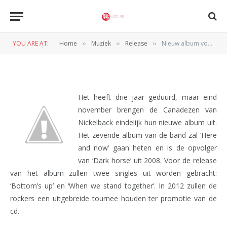
RELEASE
Nieuw album voor Nickelback
YOU ARE AT:
Home
Muziek
Release
Nieuw album voor Nickelback
»
»
»
BY
REDACTIE
9 SEPTEMBER 2011
Het heeft drie jaar geduurd, maar eind
november brengen de Canadezen van
Nickelback eindelijk hun nieuwe album uit.
Het zevende album van de band zal ‘Here
and now’ gaan heten en is de opvolger
van ‘Dark horse’ uit 2008. Voor de release
van het album zullen twee singles uit worden gebracht:
‘Bottom’s up’ en ‘When we stand together’. In 2012 zullen de
rockers een uitgebreide tournee houden ter promotie van de
cd.