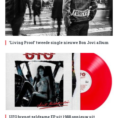
‘Living Proof’ tweede single nieuwe Bon Jovi album
UFO brengt zeldzame EP uit 1988 opnieuw uit