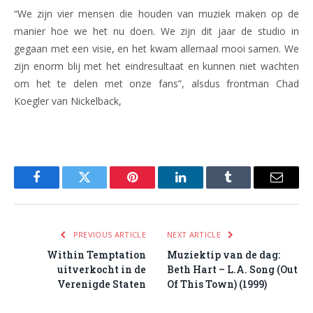
“We zijn vier mensen die houden van muziek maken op de
manier hoe we het nu doen. We zijn dit jaar de studio in
gegaan met een visie, en het kwam allemaal mooi samen. We
zijn enorm blij met het eindresultaat en kunnen niet wachten
om het te delen met onze fans”, alsdus frontman Chad
Koegler van Nickelback,
Facebook
Twitter
Pinterest
LinkedIn
Tumblr
Email
PREVIOUS ARTICLE
NEXT ARTICLE
Within Temptation
Muziektip van de dag:
uitverkocht in de
Beth Hart – L.A. Song (Out
Verenigde Staten
Of This Town) (1999)