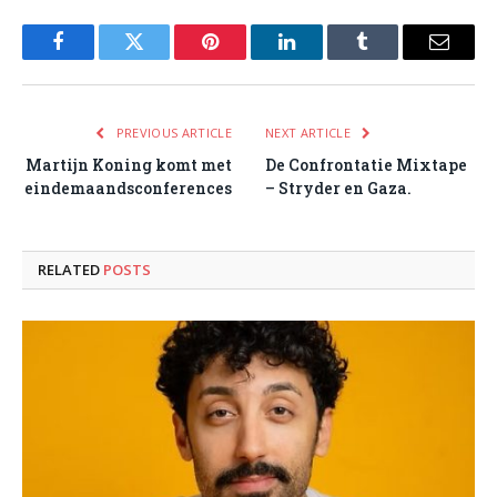
Facebook
Twitter
Pinterest
LinkedIn
Tumblr
Email
PREVIOUS ARTICLE
NEXT ARTICLE
Martijn Koning komt met
De Confrontatie Mixtape
eindemaandsconferences
– Stryder en Gaza.
RELATED
POSTS