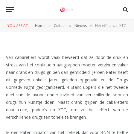
NIEUWS
Het effect van XTC
YOU ARE AT:
Home
Cultuur
Nieuws
Het effect van XTC
»
»
»
BY
REDACTIE
29 JANUARI 2011
Van cabaretiers wordt vaak beweerd dat ze door de druk en
stress van het continue maar grappen moeten verzinnen vaker
naar drank en drugs grijpen dan gemiddeld. Jeroen Pater heeft
dit gegeven enkele jaren geleden opgepakt en de Drugs
Comedy Night georganiseerd. 4 Stand-uppers die het tweede
deel van de avond onder invloed van verschillende soorten
drugs hun kunstje doen. Naast drank grijpen de cabaretiers
naar coke, paddo’s en XTC, om zo het effect van de
verschillende drugs ten tonele te brengen.
Jeroen Pater, initiator van het geheel, dat voor BNN te heftig