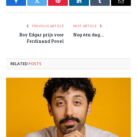
Facebook
Twitter
Pinterest
LinkedIn
Tumblr
Email
PREVIOUS ARTICLE
NEXT ARTICLE
Boy Edgar prijs voor
Nog één dag….
Ferdinand Povel
RELATED
POSTS