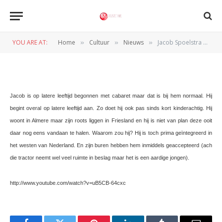
Jacob Spoelstra – Katten en
accent
YOU ARE AT:
Home
Cultuur
Nieuws
Jacob Spoelstra – Katten en accent
»
»
»
BY
REDACTIE
23 JANUARI 2011
Jacob is op latere leeftijd begonnen met cabaret maar dat is bij hem normaal. Hij
begint overal op latere leeftijd aan. Zo doet hij ook pas sinds kort kinderachtig. Hij
woont in Almere maar zijn roots liggen in Friesland en hij is niet van plan deze ooit
daar nog eens vandaan te halen. Waarom zou hij? Hij is toch prima geïntegreerd in
het westen van Nederland. En zijn buren hebben hem inmiddels geaccepteerd (ach
die tractor neemt wel veel ruimte in beslag maar het is een aardige jongen).
http://www.youtube.com/watch?v=uB5CB-64cxc