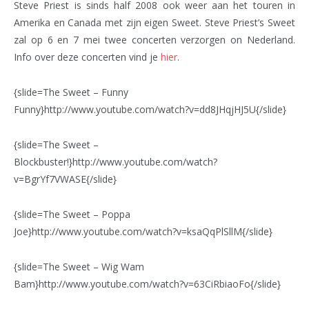
Steve Priest is sinds half 2008 ook weer aan het touren in
Amerika en Canada met zijn eigen Sweet. Steve Priest’s Sweet
zal op 6 en 7 mei twee concerten verzorgen on Nederland.
Info over deze concerten vind je
hier
.
{slide=The Sweet – Funny
Funny}http://www.youtube.com/watch?v=dd8JHqjHJ5U{/slide}
{slide=The Sweet –
Blockbuster!}http://www.youtube.com/watch?
v=BgrYf7VWASE{/slide}
{slide=The Sweet – Poppa
Joe}http://www.youtube.com/watch?v=ksaQqPlSllM{/slide}
{slide=The Sweet – Wig Wam
Bam}http://www.youtube.com/watch?v=63CiRbiaoFo{/slide}