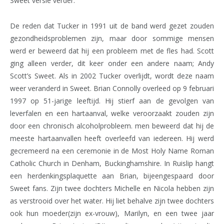
Sweet versie verder.
De reden dat Tucker in 1991 uit de band werd gezet zouden
gezondheidsproblemen zijn, maar door sommige mensen
werd er beweerd dat hij een probleem met de fles had. Scott
ging alleen verder, dit keer onder een andere naam; Andy
Scott’s Sweet. Als in 2002 Tucker overlijdt, wordt deze naam
weer veranderd in Sweet. Brian Connolly overleed op 9 februari
1997 op 51-jarige leeftijd. Hij stierf aan de gevolgen van
leverfalen en een hartaanval, welke veroorzaakt zouden zijn
door een chronisch alcoholprobleem. men beweerd dat hij de
meeste hartaanvallen heeft overleefd van iedereen. Hij werd
gecremeerd na een ceremonie in de Most
Holy Name Roman
Catholic Church in Denham, Buckinghamshire. In Ruislip hangt
een herdenkingsplaquette aan Brian, bijeengespaard door
Sweet fans. Zijn twee dochters Michelle en Nicola hebben zijn
as verstrooid over het water. Hij liet behalve zijn twee dochters
ook hun moeder(zijn ex-vrouw), Marilyn, en een twee jaar