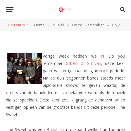
Do you remember ….. The
Sweet
YOU ARE AT:
Home
Muziek
Do You Remember
Do you remember ….. The Sweet
»
»
»
BY
REDACTIE
8 JANUARI 2011
Vorige week hadden we in Do you
remember
Gilbert O’ Sullivan
, deze keer
gaan we terug naar de glamrock periode.
Na de 60’s begonnen bands steeds meer
bijzondere shows te geven waarbij de
outfits van de bandleden net zo belangrijk werd als de muziek
die ze speelden. Deze keer zou ik graag de aandacht willen
vestigen op een van de grootste bands uit deze periode; The
Sweet.
The Sweet was een Britse glamrockband welke hun topjaren