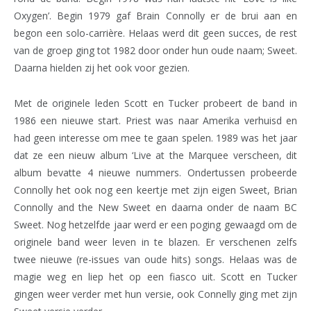
Oxygen’. Begin 1979 gaf Brain Connolly er de brui aan en
begon een solo-carrière. Helaas werd dit geen succes, de rest
van de groep ging tot 1982 door onder hun oude naam; Sweet.
Daarna hielden zij het ook voor gezien.
Met de originele leden Scott en Tucker probeert de band in
1986 een nieuwe start. Priest was naar Amerika verhuisd en
had geen interesse om mee te gaan spelen. 1989 was het jaar
dat ze een nieuw album ‘Live at the Marquee verscheen, dit
album bevatte 4 nieuwe nummers. Ondertussen probeerde
Connolly het ook nog een keertje met zijn eigen Sweet, Brian
Connolly and the New Sweet en daarna onder de naam BC
Sweet. Nog hetzelfde jaar werd er een poging gewaagd om de
originele band weer leven in te blazen. Er verschenen zelfs
twee nieuwe (re-issues van oude hits) songs. Helaas was de
magie weg en liep het op een fiasco uit. Scott en Tucker
gingen weer verder met hun versie, ook Connelly ging met zijn