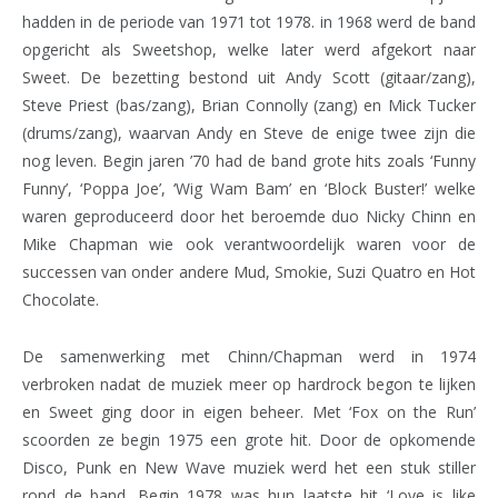
hadden in de periode van 1971 tot 1978. in 1968 werd de band
opgericht als Sweetshop, welke later werd afgekort naar
Sweet. De bezetting bestond uit Andy Scott (gitaar/zang),
Steve Priest (bas/zang), Brian Connolly (zang) en Mick Tucker
(drums/zang), waarvan Andy en Steve de enige twee zijn die
nog leven. Begin jaren ’70 had de band grote hits zoals ‘Funny
Funny’, ‘Poppa Joe’, ‘Wig Wam Bam’ en ‘Block Buster!’ welke
waren geproduceerd door het beroemde duo Nicky Chinn en
Mike Chapman wie ook verantwoordelijk waren voor de
successen van onder andere Mud, Smokie, Suzi Quatro en Hot
Chocolate.
De samenwerking met Chinn/Chapman werd in 1974
verbroken nadat de muziek meer op hardrock begon te lijken
en Sweet ging door in eigen beheer. Met ‘Fox on the Run’
scoorden ze begin 1975 een grote hit. Door de opkomende
Disco, Punk en New Wave muziek werd het een stuk stiller
rond de band. Begin 1978 was hun laatste hit ‘Love is like