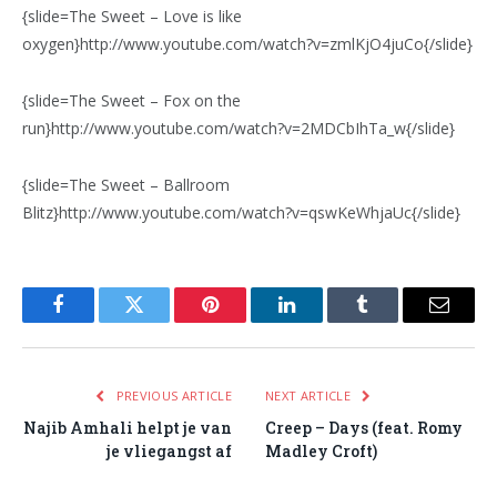
{slide=The Sweet – Love is like
oxygen}http://www.youtube.com/watch?v=zmlKjO4juCo{/slide}
{slide=The Sweet – Fox on the
run}http://www.youtube.com/watch?v=2MDCbIhTa_w{/slide}
{slide=The Sweet – Ballroom
Blitz}http://www.youtube.com/watch?v=qswKeWhjaUc{/slide}
Facebook
Twitter
Pinterest
LinkedIn
Tumblr
Email
PREVIOUS ARTICLE
NEXT ARTICLE
Najib Amhali helpt je van
Creep – Days (feat. Romy
je vliegangst af
Madley Croft)