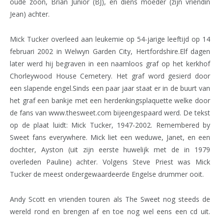
oude zoon, Brian Junior (BJ), en diens moeder (zijn vriendin
Jean) achter.
Mick Tucker overleed aan leukemie op 54-jarige leeftijd op 14
februari 2002 in Welwyn Garden City, Hertfordshire.Elf dagen
later werd hij begraven in een naamloos graf op het kerkhof
Chorleywood House Cemetery. Het graf word gesierd door
een slapende engel.Sinds een paar jaar staat er in de buurt van
het graf een bankje met een herdenkingsplaquette welke door
de fans van www.thesweet.com bijeengespaard werd. De tekst
op de plaat luidt: Mick Tucker, 1947-2002. Remembered by
Sweet fans everywhere. Mick liet een weduwe, Janet, en een
dochter, Ayston (uit zijn eerste huwelijk met de in 1979
overleden Pauline) achter. Volgens Steve Priest was Mick
Tucker de meest ondergewaardeerde Engelse drummer ooit.
Andy Scott en vrienden touren als The Sweet nog steeds de
wereld rond en brengen af en toe nog wel eens een cd uit.