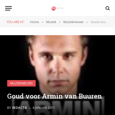
YOU ARE AT:
Home
Muziek
Muzieknieuws
Goud voor Armin van Buuren
»
»
»
MUZIEKNIEUWS
Goud voor Armin van Buuren
BY
REDACTIE
4 JANUARI 2011