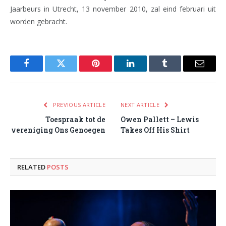
Jaarbeurs in Utrecht, 13 november 2010, zal eind februari uit
worden gebracht.
Facebook
Twitter
Pinterest
LinkedIn
Tumblr
Email
PREVIOUS ARTICLE
NEXT ARTICLE
Toespraak tot de
Owen Pallett – Lewis
vereniging Ons Genoegen
Takes Off His Shirt
RELATED
POSTS