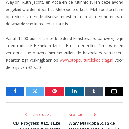
Waylon, Ruth Jacott, en Acda en de Munnik zullen deze avond
begeleid worden door het Metropole orkest. Met spectaculaire
optredens zullen de diverse artiesten laten zien en horen wat
de waarde van kunst en cultuur is.
Vanaf 19:00 uur zullen er beeldend kunstenaars aanwezig zijn
in en rond de Heineken Music Hall en er zullen films worden
vertoond. De makers hiervan zullen de bezoekers verrassen.
Kaarten zijn verkrijgbaar op
www.stopculturelekaalslag.nl
voor
de prijs van €17,50.
Facebook
Twitter
Pinterest
LinkedIn
Tumblr
Email
PREVIOUS ARTICLE
NEXT ARTICLE
CD ‘Progress’ van Take
Amy Macdonald in de