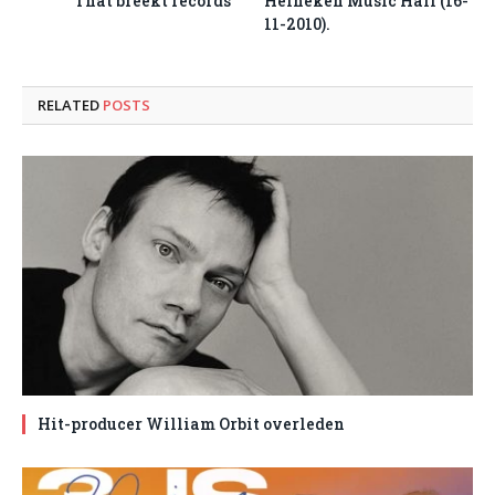
That breekt records
Heineken Music Hall (16-
11-2010).
RELATED
POSTS
Hit-producer William Orbit overleden