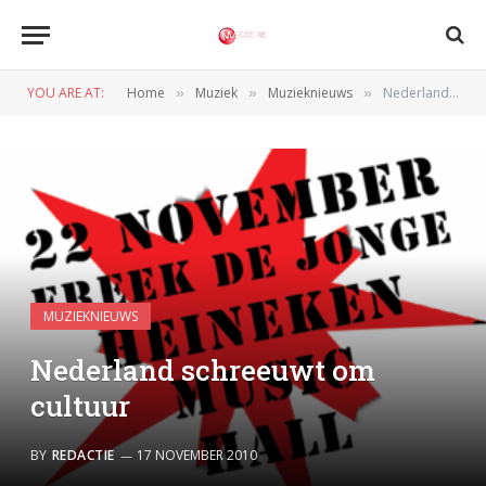
YOU ARE AT:
Home
Muziek
Muzieknieuws
Nederland schreeuwt om cultuur
»
»
»
MUZIEKNIEUWS
Nederland schreeuwt om
cultuur
BY
REDACTIE
17 NOVEMBER 2010