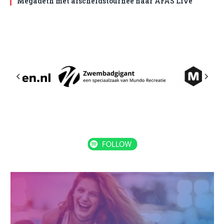
Megadeth met afscheidstournee naar AFAS Live