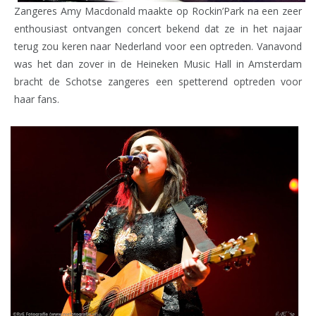
Zangeres Amy Macdonald maakte op Rockin’Park na een zeer
enthousiast ontvangen concert bekend dat ze in het najaar
terug zou keren naar Nederland voor een optreden. Vanavond
was het dan zover in de Heineken Music Hall in Amsterdam
bracht de Schotse zangeres een spetterend optreden voor
haar fans.