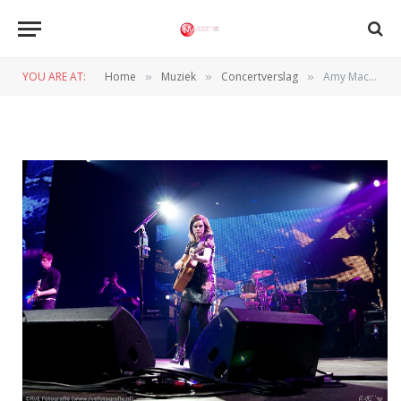
Heineken Music Hall (16-11-
2010).
YOU ARE AT:
Home
Muziek
Concertverslag
Amy Macdonald in de Heineken Music Hall (16-11-2010).
»
»
»
BY
REDACTIE
17 NOVEMBER 2010