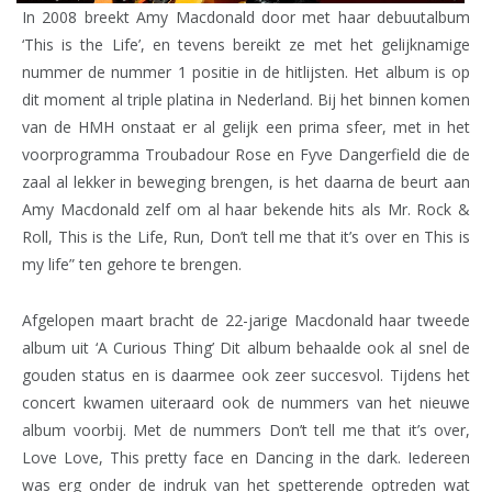
In 2008 breekt Amy Macdonald door met haar debuutalbum
‘This is the Life’, en tevens bereikt ze met het gelijknamige
nummer de nummer 1 positie in de hitlijsten. Het album is op
dit moment al triple platina in Nederland. Bij het binnen komen
van de HMH onstaat er al gelijk een prima sfeer, met in het
voorprogramma Troubadour Rose en Fyve Dangerfield die de
zaal al lekker in beweging brengen, is het daarna de beurt aan
Amy Macdonald zelf om al haar bekende hits als Mr. Rock &
Roll, This is the Life, Run, Don’t tell me that it’s over en This is
my life” ten gehore te brengen.
Afgelopen maart bracht de 22-jarige Macdonald haar tweede
album uit ‘A Curious Thing’ Dit album behaalde ook al snel de
gouden status en is daarmee ook zeer succesvol. Tijdens het
concert kwamen uiteraard ook de nummers van het nieuwe
album voorbij. Met de nummers Don’t tell me that it’s over,
Love Love, This pretty face en Dancing in the dark. Iedereen
was erg onder de indruk van het spetterende optreden wat