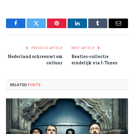
Facebook
Twitter
Pinterest
LinkedIn
Tumblr
Email
PREVIOUS ARTICLE
NEXT ARTICLE
Nederland schreeuwt om
Beatles-collectie
cultuur
eindelijk via I-Tunes
RELATED
POSTS