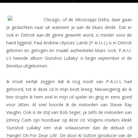
Chicago, of de Mississippi Delta, daar gaan
je gedachten naar uit wanneer je aan de blues denkt. Dat er
ook in Detroit aan dit genre gewerkt word, is minder voor de
hand liggend. Paul Andrew Ulysses Lamb (P-A-U-L) is in Detroit
geboren en getogen en maakt authentieke blues rock. P-A-U-
L’s tweede album ‘Gunshot Lullaby’ is begin september in de
Benelux uitgekomen.
Ik moet eerlijk zeggen dat ik nog nooit van P-A-U-L had
gehoord, tot ik deze cd in mijn bezit kreeg. Nieuwsgierig als ik
ben stopte ik hem snel in mijn cd speler en ging er eens goed
voor zitten. Al snel hoorde ik de invloeden van Stevie Ray
Vaughn. Ook is de stijl van Bob Seger, ja zelfs de invloeden van
Johnny Cash zijn hoorbaar op deze cd. Volgens insiders klinkt
‘Gunshot Lullaby’ een stuk volwassener dan de debuut cd
‘Hangin’ On For Dear Life’. De door Al Sutton (producer van de