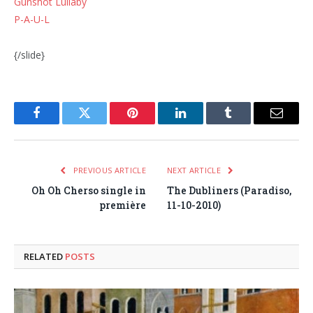
Gunshot Lullaby
P-A-U-L
{/slide}
Facebook
Twitter
Pinterest
LinkedIn
Tumblr
Email
PREVIOUS ARTICLE
NEXT ARTICLE
Oh Oh Cherso single in
The Dubliners (Paradiso,
première
11-10-2010)
RELATED
POSTS