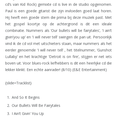
cd’s van Kid Rock) gemixte cd is live in de studio opgenomen.
Paul is een goede gitarist die zijn invloeden goed laat horen.
Hij heeft een goede stem die prima bij deze muziek past. Met
het gospel koortje op de achtergrond is dit een ideale
combinatie. Nummers als ‘Our bullets will be fairytales’, ‘I ain’t
givin’you up’ en ‘I will never tell’ swingen de pan uit. Persoonlijk
vind ik de cd vol met uitschieters staan, maar nummers als het
eerder genoemde ‘I will never tell’ , het titelnummer, ‘Gunshot
Lullaby’ en het krachtige ‘Detroit is on fire’, stijgen er net iets
boven uit. Voor blues-rock liefhebbers is dit een heerlijke cd die
lekker klinkt. Een echte aanrader! (8/10) (E&E Entertainment)
{slide=Tracklist}
And So It Begins
Our Bullets Will Be Fairytales
I Ain’t Givin’ You Up