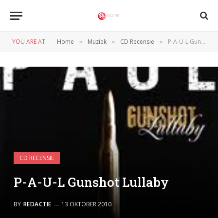
YOU ARE AT:
Home
Muziek
CD Recensie
P-A-U-L Gunshot Lullaby
»
»
»
CD RECENSIE
P-A-U-L Gunshot Lullaby
BY
REDACTIE
13 OKTOBER 2010