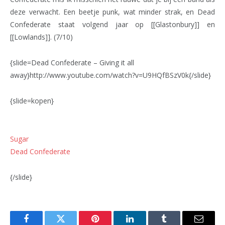
deze verwacht. Een beetje punk, wat minder strak, en Dead
Confederate staat volgend jaar op [[Glastonbury]] en
[[Lowlands]]. (7/10)
{slide=Dead Confederate – Giving it all
away}http://www.youtube.com/watch?v=U9HQfBSzV0k{/slide}
{slide=kopen}
Sugar
Dead Confederate
{/slide}