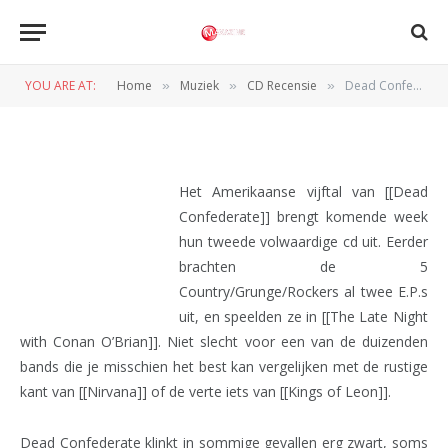
CD RECENSIE
Dead Confederate – Sugar
YOU ARE AT:
Home
Muziek
CD Recensie
Dead Confederate – Sugar
»
»
»
BY
REDACTIE
2 SEPTEMBER 2010
Het Amerikaanse vijftal van [[Dead
Confederate]] brengt komende week
hun tweede volwaardige cd uit. Eerder
brachten de 5
Country/Grunge/Rockers al twee E.P.s
uit, en speelden ze in [[The Late Night
with Conan O’Brian]]. Niet slecht voor een van de duizenden
bands die je misschien het best kan vergelijken met de rustige
kant van [[Nirvana]] of de verte iets van [[Kings of Leon]].
Dead Confederate klinkt in sommige gevallen erg zwart, soms