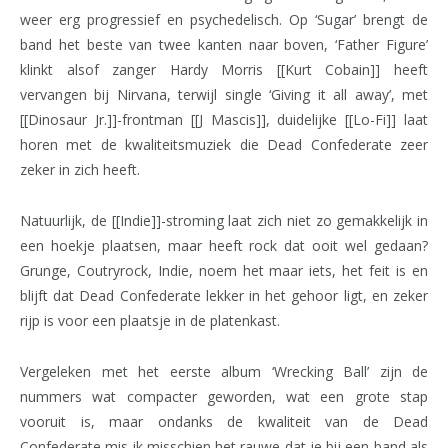
weer erg progressief en psychedelisch. Op ‘Sugar’ brengt de
band het beste van twee kanten naar boven, ‘Father Figure’
klinkt alsof zanger Hardy Morris [[Kurt Cobain]] heeft
vervangen bij Nirvana, terwijl single ‘Giving it all away’, met
[[Dinosaur Jr.]]-frontman [[J Mascis]], duidelijke [[Lo-Fi]] laat
horen met de kwaliteitsmuziek die Dead Confederate zeer
zeker in zich heeft.
Natuurlijk, de [[Indie]]-stroming laat zich niet zo gemakkelijk in
een hoekje plaatsen, maar heeft rock dat ooit wel gedaan?
Grunge, Coutryrock, Indie, noem het maar iets, het feit is en
blijft dat Dead Confederate lekker in het gehoor ligt, en zeker
rijp is voor een plaatsje in de platenkast.
Vergeleken met het eerste album ‘Wrecking Ball’ zijn de
nummers wat compacter geworden, wat een grote stap
vooruit is, maar ondanks de kwaliteit van de Dead
Confederate mis ik misschien het rauwe dat je bij een band als