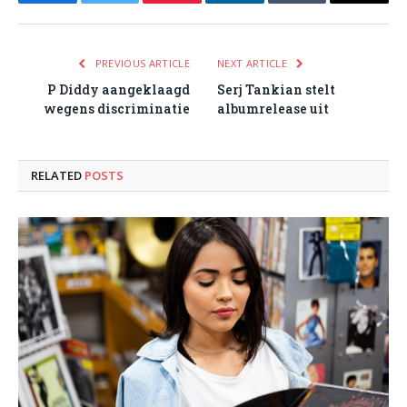
Facebook
Twitter
Pinterest
LinkedIn
Tumblr
Email
PREVIOUS ARTICLE
NEXT ARTICLE
P Diddy aangeklaagd
Serj Tankian stelt
wegens discriminatie
albumrelease uit
RELATED
POSTS