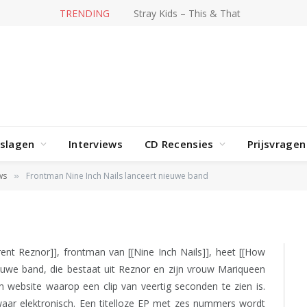
TRENDING
Hit-producer William Orbit overleden
ch Nails lanceert nieuwe
rslagen
Interviews
CD Recensies
Prijsvragen
ws
Frontman Nine Inch Nails lanceert nieuwe band
»
ent Reznor]], frontman van [[Nine Inch Nails]], heet [[How
euwe band, die bestaat uit Reznor en zijn vrouw Mariqueen
 website waarop een clip van veertig seconden te zien is.
waar elektronisch. Een titelloze EP met zes nummers wordt