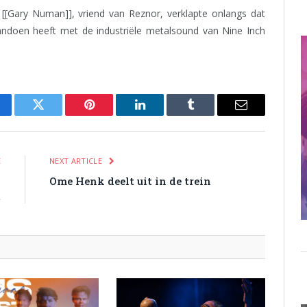
[[Gary Numan]], vriend van Reznor, verklapte onlangs dat
andoen heeft met de industriële metalsound van Nine Inch
cebook
Twitter
Pinterest
LinkedIn
Tumblr
Email
E
NEXT ARTICLE
n
Ome Henk deelt uit in de trein
t