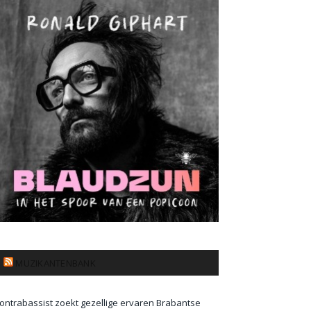
MUZIKANTENBANK
ontrabassist zoekt gezellige ervaren Brabantse