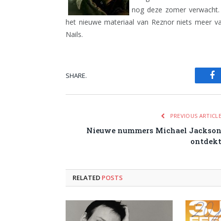
nog deze zomer verwacht. 
het nieuwe materiaal van Reznor niets meer v
Nails.
SHARE.
Fa
PREVIOUS ARTICL
Nieuwe nummers Michael Jackso
ontdek
RELATED
POSTS