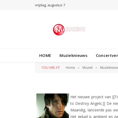
vrijdag, augustus 7
MUZIEKNIEUWS
Frontman Nine In
HOME
Muzieknieuws
Concertve
band
YOU ARE AT:
Home
Muziek
Muzieknieu
»
»
BY
REDACTIE
5 MEI 2010
Het nieuwe project van [[Tr
to Destroy Angels.]] De ni
Maandig, lanceerde pas een
Het geluid is ambient en z