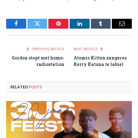
Facebook
Twitter
Pinterest
LinkedIn
Tumblr
Email
PREVIOUS ARTICLE
NEXT ARTICLE
Gordon stopt met homo-
Atomic Kitten zangeres
radiostation
Kerry Katona te labiel
RELATED
POSTS