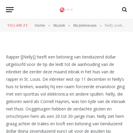
MUZIEKNIEUWS
Nelly zoekt inbreker
YOU ARE AT:
Home
Muziek
Muzieknieuws
Nelly zoekt inbreker
»
»
»
BY
REDACTIE
28 DECEMBER 2009
Rapper [[Nelly]] heeft een beloning van tienduizend dollar
uitgeloofd voor de tip die leidt tot de aanhouding van de
inbreker die eerder deze maand inbrak in het huis van de
rapper in St. Louis. De inbreker wist op 11 december in Nelly’s
huis te breken, waarbij hij een raam forceerde ervandoor ging
met een sporttas vol elektronica en andere spullen. Nelly, die
geboren werd als Cornell Haynes, was ten tijde van de inbraak
niet thuis. Ooggetuigen hebben de verdachte gezien en
omschrijven hem als een 20 tot 30-jarige man. Nelly ziet hem
graag achter de tralies en looft een beloning van tienduizend
dollar (bijna zevenduizend euro) uit voor de gouden tip.