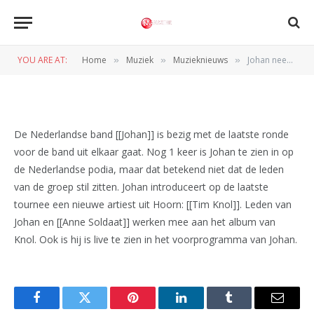
Johan neemt nieuw talent mee
op tournee
YOU ARE AT:
Home
Muziek
Muzieknieuws
Johan neemt nieuw talent mee op tournee
»
»
»
BY
REDACTIE
9 OKTOBER 2009
De Nederlandse band [[Johan]] is bezig met de laatste ronde
voor de band uit elkaar gaat. Nog 1 keer is Johan te zien in op
de Nederlandse podia, maar dat betekend niet dat de leden
van de groep stil zitten. Johan introduceert op de laatste
tournee een nieuwe artiest uit Hoorn: [[Tim Knol]]. Leden van
Johan en [[Anne Soldaat]] werken mee aan het album van
Knol. Ook is hij is live te zien in het voorprogramma van Johan.
Facebook
Twitter
Pinterest
LinkedIn
Tumblr
Email