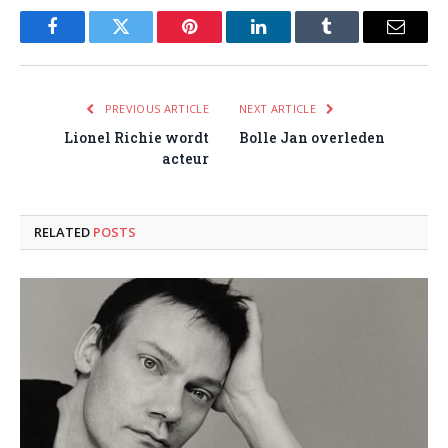
Facebook
Twitter
Pinterest
LinkedIn
Tumblr
Email
PREVIOUS ARTICLE
NEXT ARTICLE
Lionel Richie wordt
Bolle Jan overleden
acteur
RELATED
POSTS