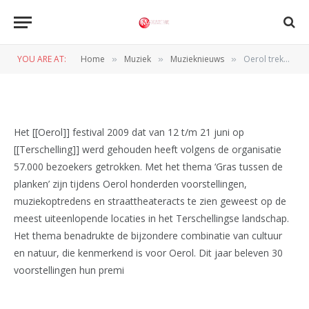
MUZIEKNIEUWS
Oerol trekt 57.000 bezoekers
YOU ARE AT:
Home
Muziek
Muzieknieuws
Oerol trekt 57.000 bezoekers
»
»
»
BY
REDACTIE
22 JUNI 2009
Het [[Oerol]] festival 2009 dat van 12 t/m 21 juni op
[[Terschelling]] werd gehouden heeft volgens de organisatie
57.000 bezoekers getrokken. Met het thema ‘Gras tussen de
planken’ zijn tijdens Oerol honderden voorstellingen,
muziekoptredens en straattheateracts te zien geweest op de
meest uiteenlopende locaties in het Terschellingse landschap.
Het thema benadrukte de bijzondere combinatie van cultuur
en natuur, die kenmerkend is voor Oerol. Dit jaar beleven 30
voorstellingen hun premi